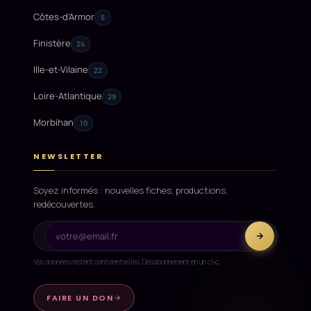
Côtes-d'Armor
5
Finistère
24
Ille-et-Vilaine
22
Loire-Atlantique
29
Morbihan
10
NEWSLETTER
Soyez informés : nouvelles fiches, productions,
redécouvertes.
Vos données restent confidentielles. Désabonnement en un clic.
FAIRE UN DON