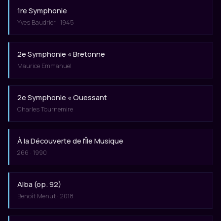
1re Symphonie
Yves Baudrier · 1945
2e Symphonie « Bretonne
Maurice Emmanuel
2e Symphonie « Ouessant
Charles Tournemire
À la Découverte de l'Île Musique
266 · 1990
Alba (op. 92)
Benoît Menut · 2018