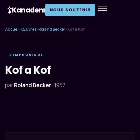
Kanadenn
.
NOUS SOUTENIR
Accueil
Œuvres
Roland Becker
Kof a Kof
›
›
›
SYMPHONIQUE
Kof a Kof
par
Roland Becker
·
1957