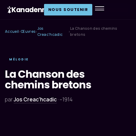
Kanadenn
.
NOUS SOUTENIR
Jos
La Chanson des chemins
Accueil
Œuvres
›
›
›
Creac'hcadic
bretons
MÉLODIE
La Chanson des
chemins bretons
par
Jos Creac'hcadic
·
–1914