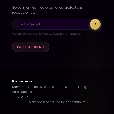
Soyez informés : nouvelles fiches, productions,
redécouvertes.
Vos données restent confidentielles. Désabonnement en un clic.
FAIRE UN DON
Kanadenn
.
·
Kanvoz Production & Le Chœur d'Enfants de Bretagne ·
Association loi 1901
·
© 2026
Mentions légales
Crédits
Confidentialité