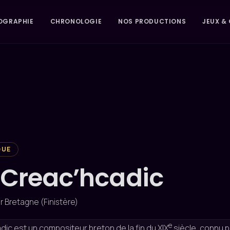
OGRAPHIE
CHRONOLOGIE
NOS PRODUCTIONS
JEUX & 
QUE
 Creac’hcadic
r Bretagne (Finistère)
e
ic est un compositeur breton de la fin du XIX
siècle, connu p