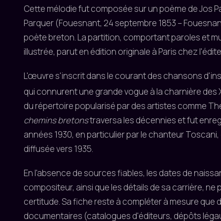
Cette mélodie fut composée sur un poème de Jos 
Parquer (Fouesnant, 24 septembre 1853 – Fouesnant,
poète breton. La partition, comportant paroles et 
illustrée, parut en édition originale à Paris chez l'édit
L'œuvre s'inscrit dans le courant des chansons d'ins
qui connurent une grande vogue à la charnière des 
du répertoire popularisé par des artistes comme Th
chemins bretons
traversa les décennies et fut enreg
années 1930, en particulier par le chanteur Toscani,
diffusée vers 1935.
En l'absence de sources fiables, les dates de naiss
compositeur, ainsi que les détails de sa carrière, ne
certitude. Sa fiche reste à compléter à mesure que 
documentaires (catalogues d'éditeurs, dépôts léga