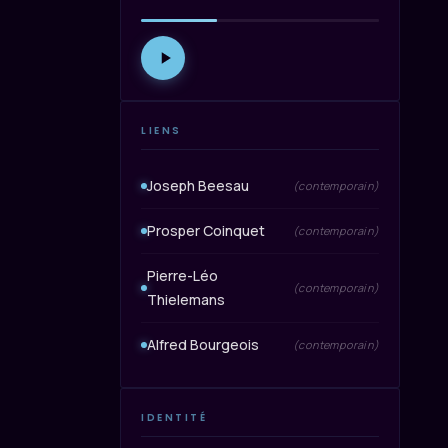
LIENS
Joseph Beesau
(contemporain)
Prosper Coinquet
(contemporain)
Pierre-Léo
(contemporain)
Thielemans
Alfred Bourgeois
(contemporain)
IDENTITÉ