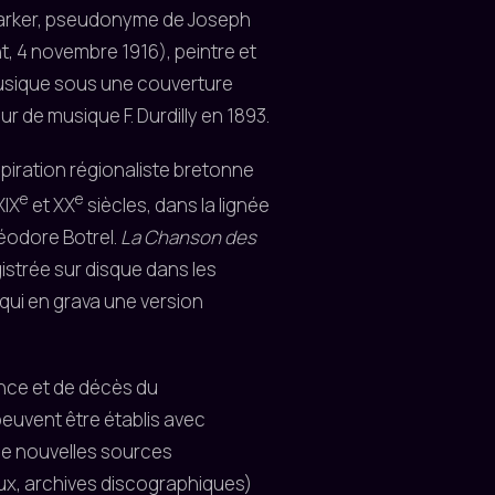
Parker, pseudonyme de Joseph
 4 novembre 1916), peintre et
musique sous une couverture
eur de musique F. Durdilly en 1893.
piration régionaliste bretonne
e
e
XIX
et XX
siècles, dans la lignée
éodore Botrel.
La Chanson des
istrée sur disque dans les
 qui en grava une version
ance et de décès du
 peuvent être établis avec
de nouvelles sources
ux, archives discographiques)