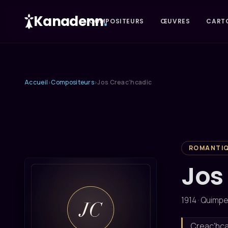
Kanadenn
.
COMPOSITEURS
ŒUVRES
CART
Accueil
Compositeurs
Jos Creac’hcadic
›
›
ROMANTI
Jos
1914 · Quimpe
Creac'hcad