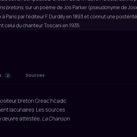
ns bretons
, sur un poème de Jos Parker (pseudonyme de Jose
e à Paris par l'éditeur F. Durdilly en 1893 et connut une postérit
 celui du chanteur Toscani en 1935.
s
Sources
2
positeur breton Creac'hcadic
ent lacunaires. Les sources
e œuvre attestée,
La Chanson