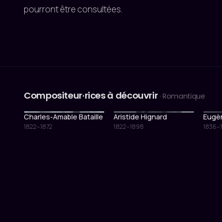
pourront être consultées.
Compositeur·rices à découvrir
· Romantique
Charles-Amable Bataille
Aristide Hignard
Eugè
1822–1872
1822–1898
1836–