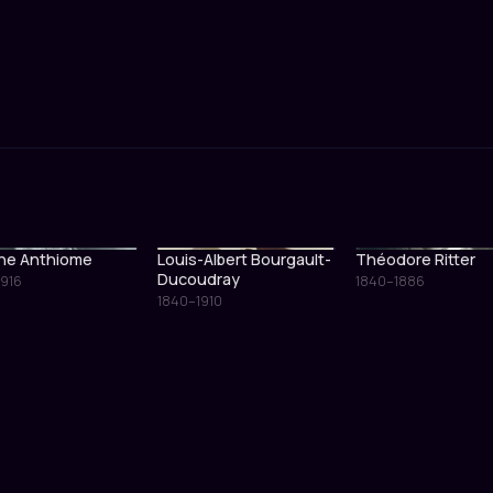
ne Anthiome
Louis-Albert Bourgault-
Théodore Ritter
Ducoudray
1916
1840–1886
1840–1910