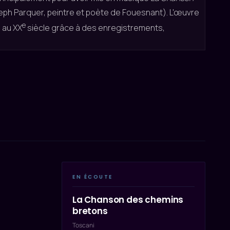
ph Parquer, peintre et poète de Fouesnant). L'œuvre
e
é au XX
siècle grâce à des enregistrements,
EN ÉCOUTE
La Chanson des chemins
bretons
Toscani