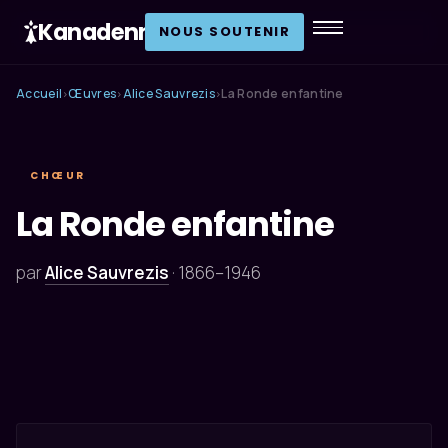
Kanadenn
.
NOUS SOUTENIR
Accueil
Œuvres
Alice Sauvrezis
La Ronde enfantine
›
›
›
CHŒUR
La Ronde enfantine
par
Alice Sauvrezis
·
1866–1946