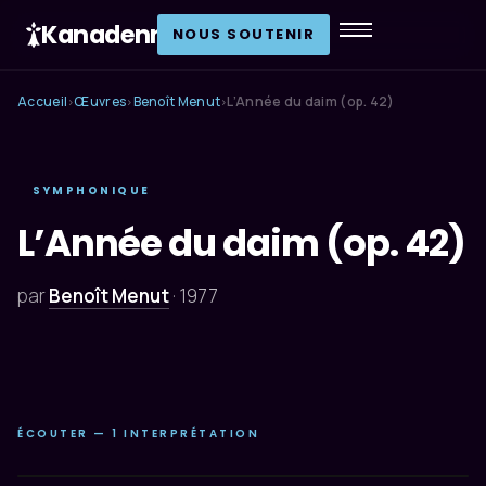
Kanadenn
.
NOUS SOUTENIR
Accueil
Œuvres
Benoît Menut
L’Année du daim (op. 42)
›
›
›
SYMPHONIQUE
L’Année du daim (op. 42)
par
Benoît Menut
·
1977
ÉCOUTER — 1 INTERPRÉTATION