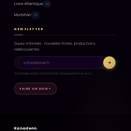
Loire-Atlantique
29
Morbihan
10
NEWSLETTER
Soyez informés : nouvelles fiches, productions,
redécouvertes.
Vos données restent confidentielles. Désabonnement en un clic.
FAIRE UN DON
Kanadenn
.
·