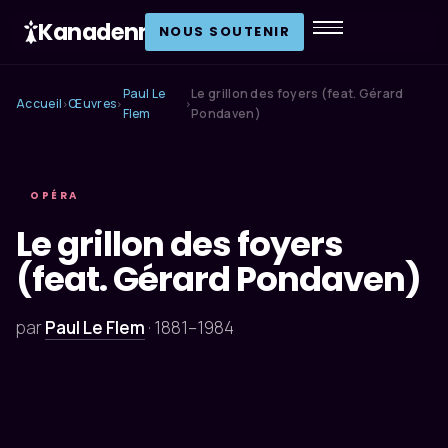
Kanadenn
.
NOUS SOUTENIR
Paul Le
Le grillon des foyers (feat. Gérard
Accueil
Œuvres
›
›
›
Flem
Pondaven)
OPÉRA
Le grillon des foyers
(feat. Gérard Pondaven)
par
Paul Le Flem
·
1881–1984