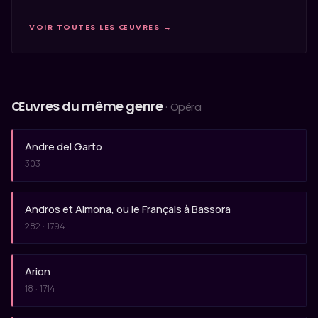
VOIR TOUTES LES ŒUVRES →
Œuvres du même genre
· Opéra
Andre del Garto
303
Andros et Almona, ou le Français à Bassora
282 · 1794
Arion
18 · 1714