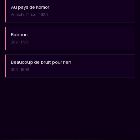
Au pays de Komor
Adolphe Piriou · 1920
Babouc
282 · 1795
Beaucoup de bruit pour rien
303 · 1899