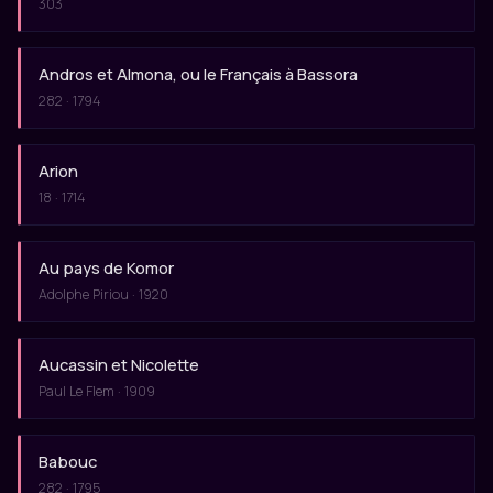
303
Andros et Almona, ou le Français à Bassora
282 · 1794
Arion
18 · 1714
Au pays de Komor
Adolphe Piriou · 1920
Aucassin et Nicolette
Paul Le Flem · 1909
Babouc
282 · 1795