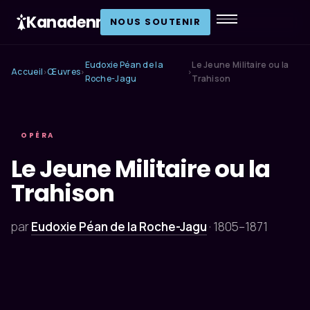
Kanadenn
.
NOUS SOUTENIR
Eudoxie Péan de la
Le Jeune Militaire ou la
Accueil
Œuvres
›
›
›
Roche-Jagu
Trahison
OPÉRA
Le Jeune Militaire ou la
Trahison
par
Eudoxie Péan de la Roche-Jagu
·
1805–1871