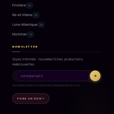
Finistère
24
Ille-et-Vilaine
22
Loire-Atlantique
29
Morbihan
10
NEWSLETTER
Soyez informés : nouvelles fiches, productions,
redécouvertes.
Vos données restent confidentielles. Désabonnement en un clic.
FAIRE UN DON