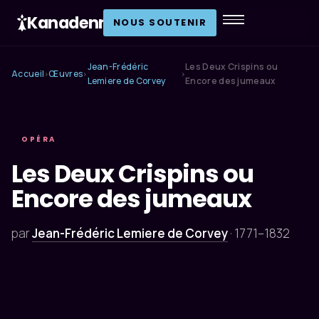
Kanadenn
.
NOUS SOUTENIR
Jean-Frédéric
Les Deux Crispins ou
Accueil
Œuvres
›
›
›
Lemiere de Corvey
Encore des jumeaux
OPÉRA
Les Deux Crispins ou
Encore des jumeaux
par
Jean-Frédéric Lemiere de Corvey
·
1771–1832