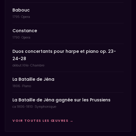
Babouc
1795 · Opera
Constance
1790 · Opera
Duos concertants pour harpe et piano op. 23-
24-28
début XIXe · Chambre
La Bataille de Jéna
1806 · Piano
La Bataille de Jéna gagnée sur les Prussiens
ca 1806-1810 · Symphonique
VOIR TOUTES LES ŒUVRES →