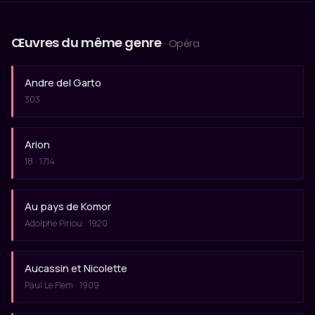
Œuvres du même genre
· Opéra
Andre del Garto
303
Arion
18 · 1714
Au pays de Komor
Adolphe Piriou · 1920
Aucassin et Nicolette
Paul Le Flem · 1909