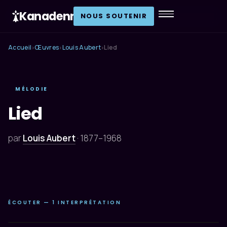
Kanadenn
.
NOUS SOUTENIR
Accueil
Œuvres
Louis Aubert
Lied
›
›
›
MÉLODIE
Lied
par
Louis Aubert
·
1877–1968
ÉCOUTER — 1 INTERPRÉTATION