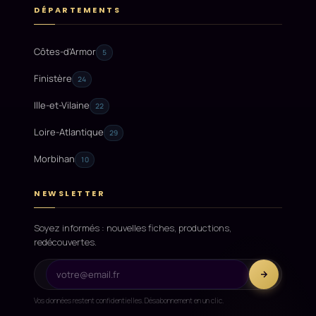
DÉPARTEMENTS
Côtes-d'Armor
5
Finistère
24
Ille-et-Vilaine
22
Loire-Atlantique
29
Morbihan
10
NEWSLETTER
Soyez informés : nouvelles fiches, productions,
redécouvertes.
Vos données restent confidentielles. Désabonnement en un clic.