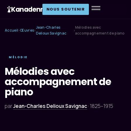
Kanadenn
.
NOUS SOUTENIR
Jean-Charles
Mélodies avec
Accueil
Œuvres
›
›
›
Delioux Savignac
accompagnement de piano
MÉLODIE
Mélodies avec
accompagnement de
piano
par
Jean-Charles Delioux Savignac
·
1825–1915