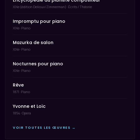
Encyclopédie du pianiste compositeur
XIXe (édition Delioux/Zimmerman) · Écrits / Théorie
Impromptu pour piano
XIXe · Piano
Mazurka de salon
XIXe · Piano
Nocturnes pour piano
XIXe · Piano
Rêve
1871 · Piano
Yvonne et Loïc
1854 · Opera
VOIR TOUTES LES ŒUVRES →