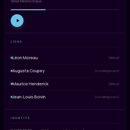
Valse Mélancolique
LIENS
Léon Moreau
(élève)
Augusta Coupey
(contemporain)
Maurice Henderick
(élève)
Jean-Louis Boivin
(contemporain)
IDENTITÉ