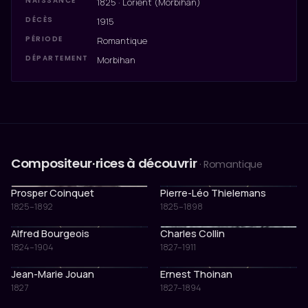
NAISSANCE
1825 · Lorient (Morbihan)
DÉCÈS
1915
PÉRIODE
Romantique
DÉPARTEMENT
Morbihan
Compositeur·rices à découvrir
· Romantique
Prosper Coinquet
Pierre-Léo Thielemans
1825–1892
1825–1898
Alfred Bourgeois
Charles Collin
1824–1904
1827–1911
Jean-Marie Jouan
Ernest Thoinan
1827
1827–1894