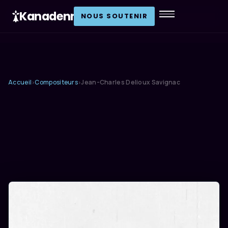
Kanadenn
.
NOUS SOUTENIR
Accueil
Compositeurs
Jean-Charles Delioux Savignac
›
›