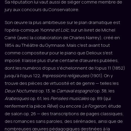
Sa réputation lui vaut aussi de siéger comme membre de
jury aux concours du Conservatoire.
Son œuvre la plus ambitieuse sur le plan dramatique est
l'opéra-comique
Yvonne et Loïc
, sur un livret de Michel
Carré (avec la collaboration de Charles Narrey), créé en
1854 au Théâtre du Gymnase. Mais c'est avant tout
comme compositeur pour le piano que Delioux s'est
imposé. Il laisse plus d'une centaine d'œuvres publiées,
dont les numéros d'opus s'échelonnent de l'opus 11 (1852)
jusqu'à l'opus 122,
Impressions religieuses
(1901). On y
trouve des pièces de virtuosité et de genre — telles les
Deux Nocturnes
op. 13, le
Carnaval espagnol
op. 38, les
Arabesques
op. 61, les
Pensées musicales
op. 89 (qui
renferment la pièce
Rêve
) ou encore
Le Forgeron
, étude
de salon op. 26 — des transcriptions de pages classiques,
des romances sans paroles, des sérénades, ainsi que de
nombreuses œuvres pédagogiques destinées à la