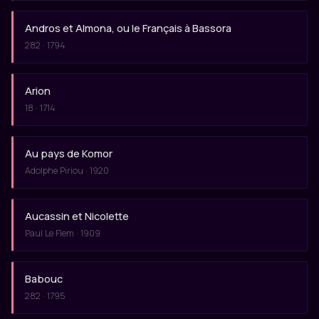
Andros et Almona, ou le Français à Bassora
282 · 1794
Arion
18 · 1714
Au pays de Komor
Adolphe Piriou · 1920
Aucassin et Nicolette
Paul Le Flem · 1909
Babouc
282 · 1795