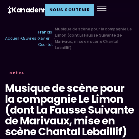
Kanadenn
.
NOUS SOUTENIR
Musique de scène pour la compagnie Le
Francis
Limon (dont La Fausse Suivante de
Accueil
Œuvres
Xavier
›
›
›
Marivaux, mise en scène Chantal
Courtot
Lebaillif)
OPÉRA
Musique de scène pour
la compagnie Le Limon
(dont La Fausse Suivante
de Marivaux, mise en
scène Chantal Lebaillif)