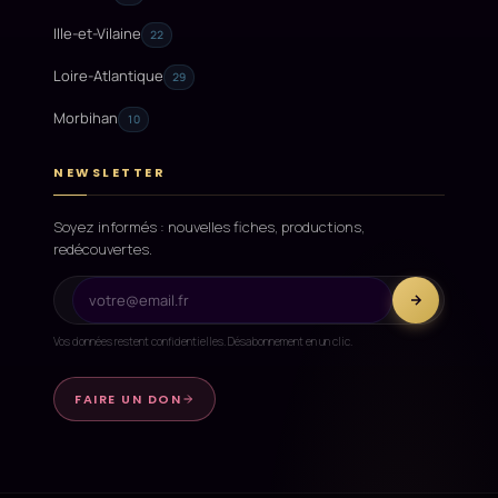
Ille-et-Vilaine
22
Loire-Atlantique
29
Morbihan
10
NEWSLETTER
Soyez informés : nouvelles fiches, productions,
redécouvertes.
Vos données restent confidentielles. Désabonnement en un clic.
FAIRE UN DON