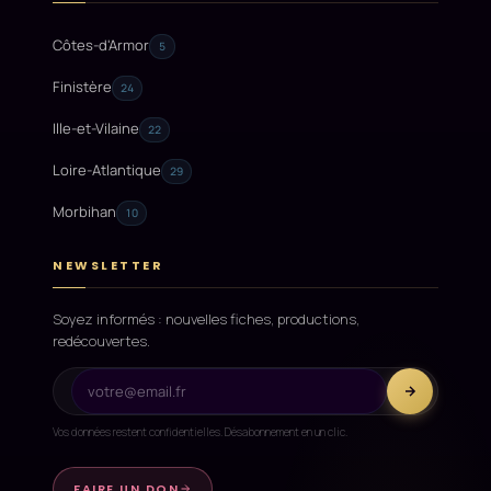
Côtes-d'Armor
5
Finistère
24
Ille-et-Vilaine
22
Loire-Atlantique
29
Morbihan
10
NEWSLETTER
Soyez informés : nouvelles fiches, productions,
redécouvertes.
Vos données restent confidentielles. Désabonnement en un clic.
FAIRE UN DON