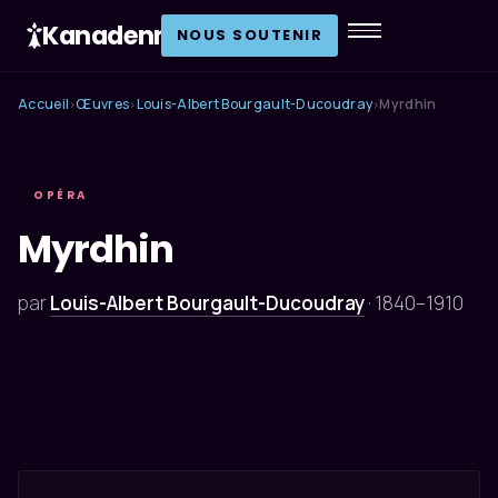
Kanadenn
.
NOUS SOUTENIR
Accueil
Œuvres
Louis-Albert Bourgault-Ducoudray
Myrdhin
›
›
›
OPÉRA
Myrdhin
par
Louis-Albert Bourgault-Ducoudray
·
1840–1910