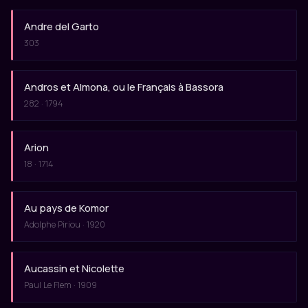
Andre del Garto
303
Andros et Almona, ou le Français à Bassora
282 · 1794
Arion
18 · 1714
Au pays de Komor
Adolphe Piriou · 1920
Aucassin et Nicolette
Paul Le Flem · 1909