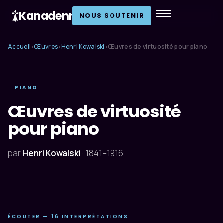
Kanadenn
.
NOUS SOUTENIR
Accueil
Œuvres
Henri Kowalski
Œuvres de virtuosité pour piano
›
›
›
PIANO
Œuvres de virtuosité
pour piano
par
Henri Kowalski
·
1841–1916
ÉCOUTER — 16 INTERPRÉTATIONS