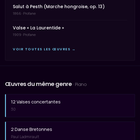
Salut à Pesth (Marche hongroise, op. 13)
1866 · Profane
Valse « La Laurentide »
1909 · Profane
VOIR TOUTES LES ŒUVRES →
Œuvres du même genre
· Piano
12 Valses concertantes
30
2 Danse Bretonnes
Paul Ladmirault