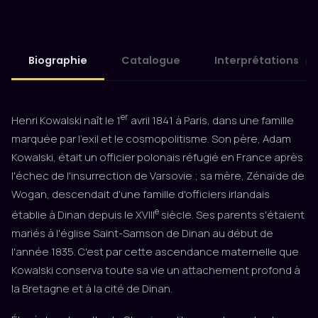
Biographie
Catalogue
Interprétations
3
er
Henri Kowalski naît le 1
avril 1841 à Paris, dans une famille
marquée par l'exil et le cosmopolitisme. Son père, Adam
Kowalski, était un officier polonais réfugié en France après
l'échec de l'insurrection de Varsovie ; sa mère, Zénaïde de
Wogan, descendait d'une famille d'officiers irlandais
e
établie à Dinan depuis le XVIII
siècle. Ses parents s'étaient
mariés à l'église Saint-Samson de Dinan au début de
l'année 1835. C'est par cette ascendance maternelle que
Kowalski conserva toute sa vie un attachement profond à
la Bretagne et à la cité de Dinan.