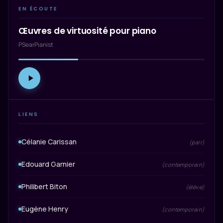
EN ÉCOUTE
Œuvres de virtuosité pour piano
PSearPianist
LIENS
Célanie Carissan
(pair)
Edouard Garnier
(contemporain)
Philibert Biton
(élève)
Eugène Henry
(contemporain)