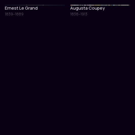
Ernest Le Grand
Augusta Coupey
1839–1889
1838–1913