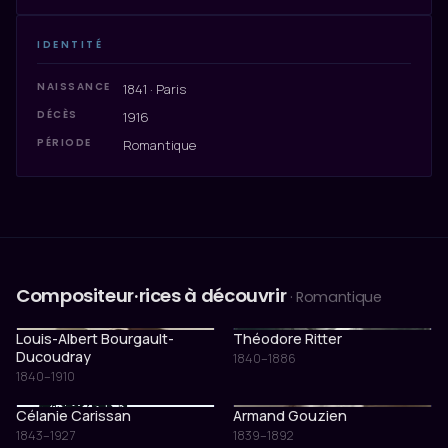
IDENTITÉ
NAISSANCE
1841 · Paris
DÉCÈS
1916
PÉRIODE
Romantique
Compositeur·rices à découvrir
· Romantique
Louis-Albert Bourgault-
Théodore Ritter
Ducoudray
1840–1886
1840–1910
Célanie Carissan
Armand Gouzien
1843–1927
1839–1892