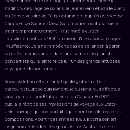
Élevé dans le culte de Chopin, qu'il rencontra, selon la
tradition, dès l'âge de six ans, le jeune Henri étudia le piano
au Conservatoire de Paris, notamment auprès de Michele
Carafa et de Samuel David. Sa formation institutionnelle
s'acheva prématurément : il fut invité à quitter
l'établissement vers 1860 en raison d'une assiduité jugée
insuffisante. Cela ne l'empêcha pas de se lancer, à partir
de cette même année, dans une carrière de pianiste
concertiste qui allait faire de lui l'un des grands virtuoses
voyageurs de son temps.
Kowalski fut en effet un infatigable globe-trotter. Il
parcourut l'Europe puis l'Amérique du Nord, où il effectua
cinq tournées aux États-Unis et au Canada. En 1872, il
publia le récit de ses impressions de voyage aux États-
Unis, ouvrage qui comportait également une liste de ses
compositions. À partir des années 1880, il porta son art
jusqu'aux antipodes : il se produisit en Australie et en