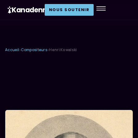
Kanadenn
.
NOUS SOUTENIR
Accueil
Compositeurs
Henri Kowalski
›
›