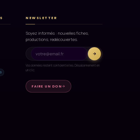
S
NEWSLETTER
Soyez informés : nouvelles fiches,
productions, redécouvertes.
Vos données restent confidentielles. Désabonnement en
un clic.
9
FAIRE UN DON