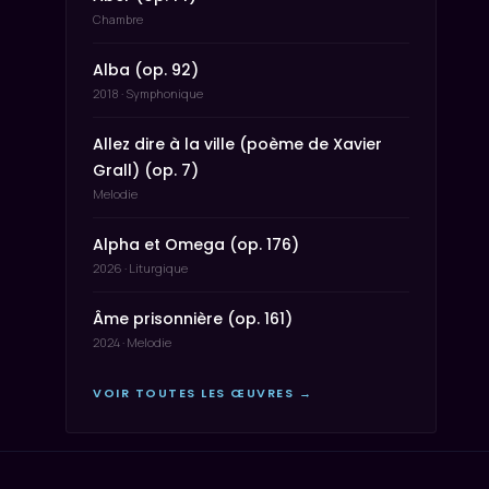
Chambre
Alba (op. 92)
2018 · Symphonique
Allez dire à la ville (poème de Xavier
Grall) (op. 7)
Melodie
Alpha et Omega (op. 176)
2026 · Liturgique
Âme prisonnière (op. 161)
2024 · Melodie
VOIR TOUTES LES ŒUVRES →