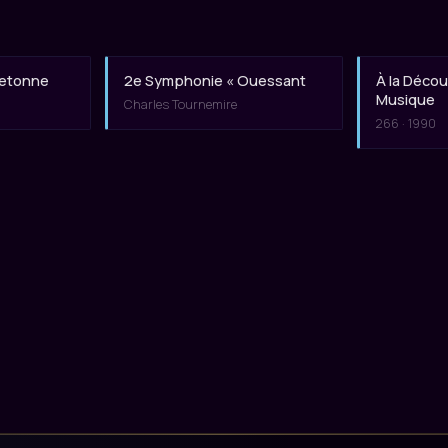
retonne
2e Symphonie « Ouessant
À la Découv
Musique
Charles Tournemire
266 · 1990