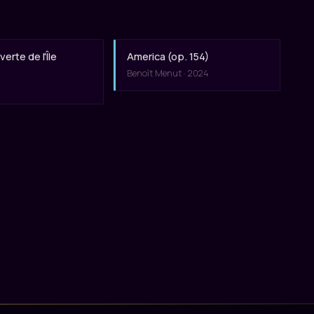
erte de l'Île
America (op. 154)
Benoît Menut · 2024