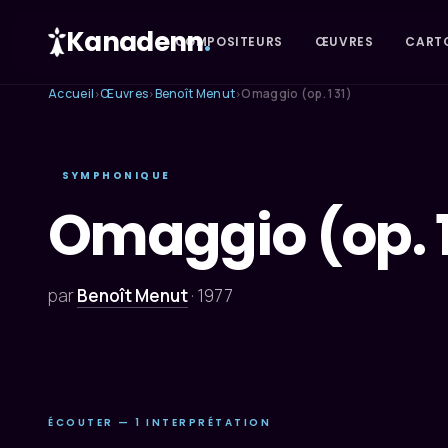
Kanadenn
.
COMPOSITEURS
ŒUVRES
CART
Accueil
Œuvres
Benoît Menut
Omaggio (op. 131)
›
›
›
SYMPHONIQUE
Omaggio (op. 1
par
Benoît Menut
·
1977
ÉCOUTER — 1 INTERPRÉTATION