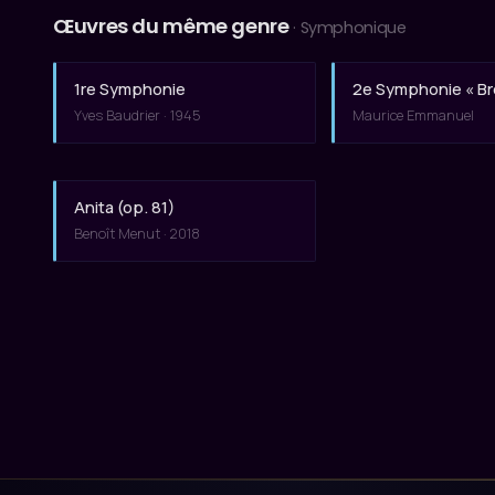
Œuvres du même genre
· Symphonique
1re Symphonie
2e Symphonie « B
Yves Baudrier · 1945
Maurice Emmanuel
Anita (op. 81)
Benoît Menut · 2018