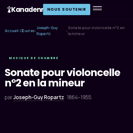
Kanadenn
.
NOUS SOUTENIR
Joseph-Guy
Sonate pour violoncelle n°2 en
Accueil
Œuvres
›
›
›
Ropartz
la mineur
MUSIQUE DE CHAMBRE
Sonate pour violoncelle
n°2 en la mineur
par
Joseph-Guy Ropartz
·
1864–1955