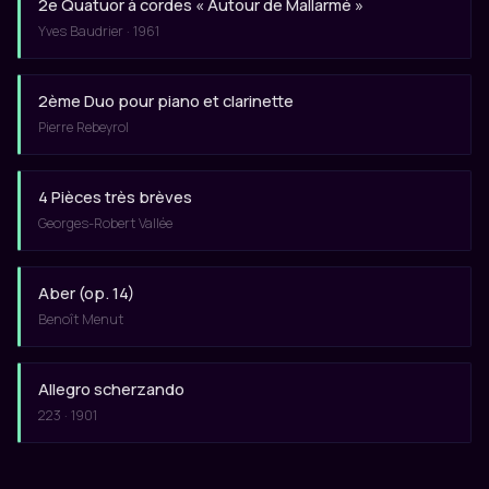
2e Quatuor à cordes « Autour de Mallarmé »
Yves Baudrier · 1961
2ème Duo pour piano et clarinette
Pierre Rebeyrol
4 Pièces très brèves
Georges-Robert Vallée
Aber (op. 14)
Benoît Menut
Allegro scherzando
223 · 1901