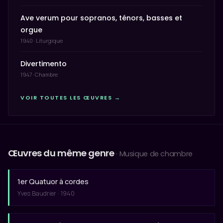
Ave verum pour sopranos, ténors, basses et
orgue
1940 · Liturgique
Divertimento
1947 · Chambre
VOIR TOUTES LES ŒUVRES →
Œuvres du même genre
· Musique de chambre
1er Quatuor à cordes
Yves Baudrier · 1940