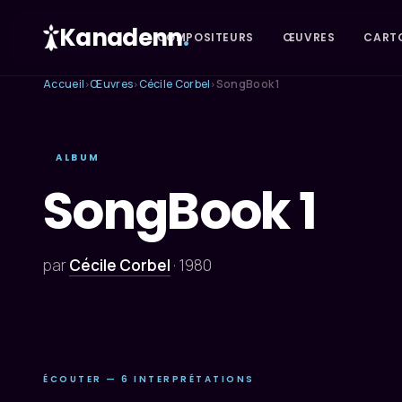
Kanadenn
.
COMPOSITEURS
ŒUVRES
CART
Accueil
Œuvres
Cécile Corbel
SongBook 1
›
›
›
ALBUM
SongBook 1
par
Cécile Corbel
·
1980
ÉCOUTER — 6 INTERPRÉTATIONS