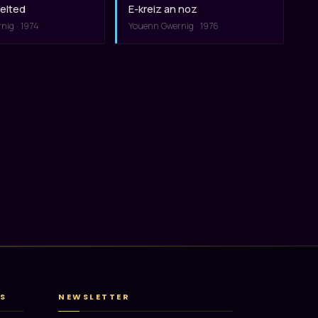
Gelted
E-kreiz an noz
nig · 1974
Youenn Gwernig · 1976
S
NEWSLETTER