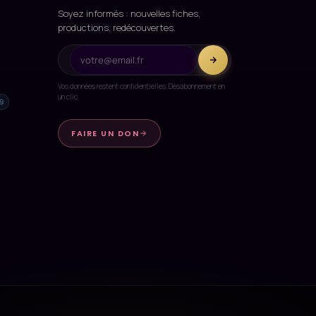
Soyez informés : nouvelles fiches,
productions, redécouvertes.
Vos données restent confidentielles. Désabonnement en
un clic.
9
FAIRE UN DON