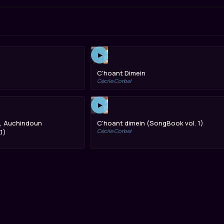
▶
C'hoant Dimein
Cécile Corbel
▶
, Auchindoun
C'hoant dimein (SongBook vol. 1)
Cécile Corbel
1)