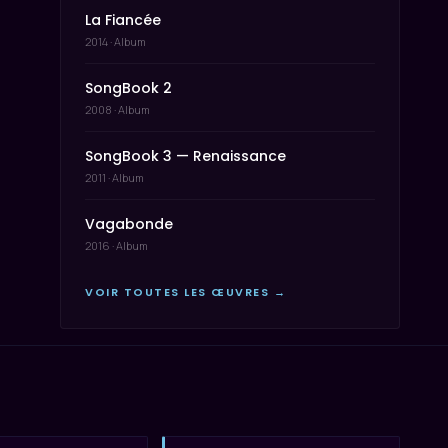
La Fiancée
2014 · Album
SongBook 2
2008 · Album
SongBook 3 — Renaissance
2011 · Album
Vagabonde
2016 · Album
VOIR TOUTES LES ŒUVRES →