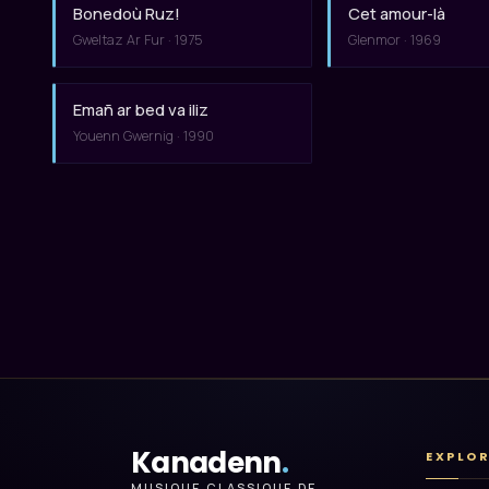
Bonedoù Ruz!
Cet amour-là
Gweltaz Ar Fur · 1975
Glenmor · 1969
Emañ ar bed va iliz
Youenn Gwernig · 1990
Kanadenn
.
EXPLO
MUSIQUE CLASSIQUE DE