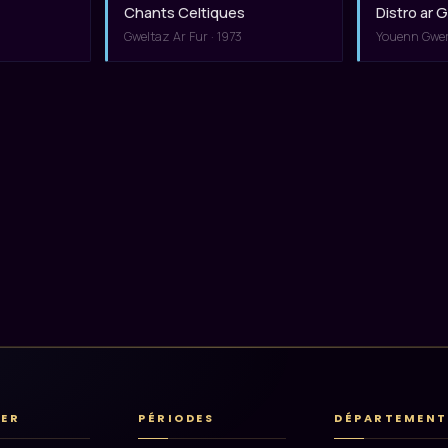
Chants Celtiques
Distro ar 
Gweltaz Ar Fur · 1973
Youenn Gwer
RER
PÉRIODES
DÉPARTEMENT