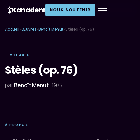
Kanadenn
.
NOUS SOUTENIR
Accueil
Œuvres
Benoît Menut
Stèles (op. 76)
›
›
›
MÉLODIE
Stèles (op. 76)
par
Benoît Menut
·
1977
À PROPOS