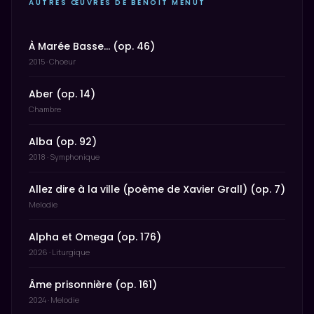
AUTRES ŒUVRES DE BENOÎT MENUT
À Marée Basse… (op. 46)
2015 · Choeur
Aber (op. 14)
Chambre
Alba (op. 92)
2018 · Symphonique
Allez dire à la ville (poème de Xavier Grall) (op. 7)
Melodie
Alpha et Omega (op. 176)
2026 · Liturgique
Âme prisonnière (op. 161)
2024 · Melodie