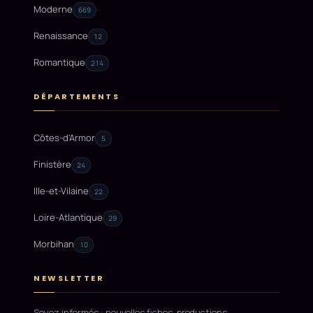
Moderne
669
Renaissance
12
Romantique
214
DÉPARTEMENTS
Côtes-d'Armor
5
Finistère
24
Ille-et-Vilaine
22
Loire-Atlantique
29
Morbihan
10
NEWSLETTER
Soyez informés : nouvelles fiches, productions,