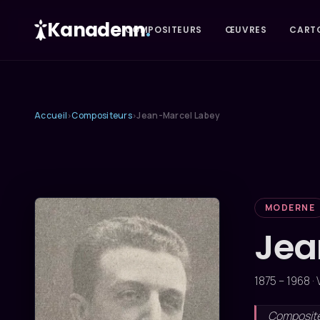
Kanadenn
.
COMPOSITEURS
ŒUVRES
CART
Accueil
Compositeurs
Jean-Marcel Labey
›
›
MODERNE
Jea
1875 – 1968 ·
Compositeu