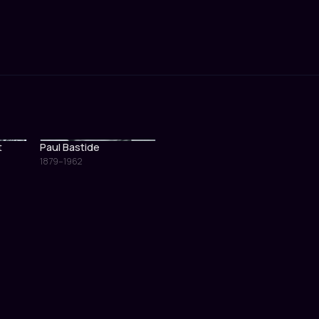
t
Paul Bastide
1879–1962