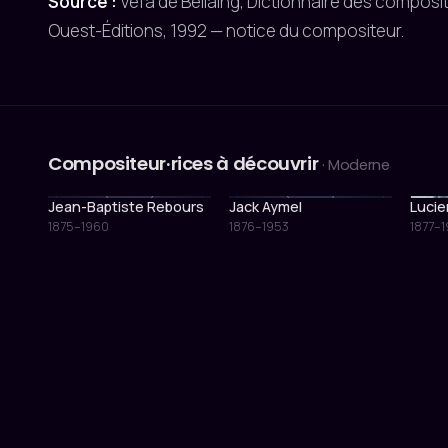
Source :
Vefa de Bellaing, Dictionnaire des compos
Ouest-Éditions, 1992 — notice du compositeur.
Compositeur·rices à découvrir
· Moderne
Jean-Baptiste Rebours
Jack Aymel
Lucie
1875–1960
1876–1953
1877–