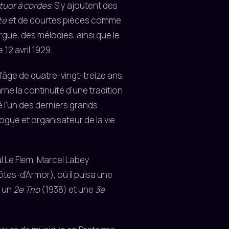
tuor à cordes
. S'y ajoutent des
te
et de courtes pièces comme
ue, des mélodies, ainsi que le
 12 avril 1929.
'âge de quatre-vingt-treize ans.
rne la continuité d'une tradition
té l'un des derniers grands
gue et organisateur de la vie
ul Le Flem, Marcel Labey
ôtes-d'Armor), où il puisa une
: un
2e Trio
(1938) et une
3e