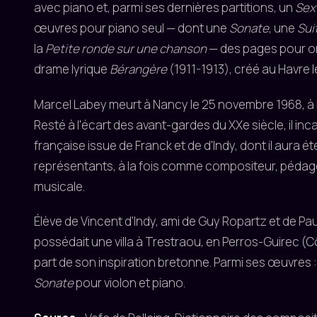
avec piano et, parmi ses dernières partitions, un
Sex
œuvres pour piano seul — dont une
Sonate
, une
Sui
la
Petite ronde sur une chanson
— des pages pour org
drame lyrique
Bérangère
(1911-1913), créé au Havre le
Marcel Labey meurt à Nancy le 25 novembre 1968, à l
Resté à l'écart des avant-gardes du XXe siècle, il inca
française issue de Franck et de d'Indy, dont il aura é
représentants, à la fois comme compositeur, pédago
musicale.
Élève de Vincent d'Indy, ami de Guy Ropartz et de Pa
possédait une villa à Trestraou, en Perros-Guirec (C
part de son inspiration bretonne. Parmi ses œuvres 
Sonate
pour violon et piano.