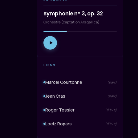
Symphonie n° 3, op. 32
Orchestre (captation Ars gallica)
LIENS
Marcel Courtonne
(pair)
Jean Cras
(pair)
Roger Tessier
(élève)
Loeiz Ropars
(élève)