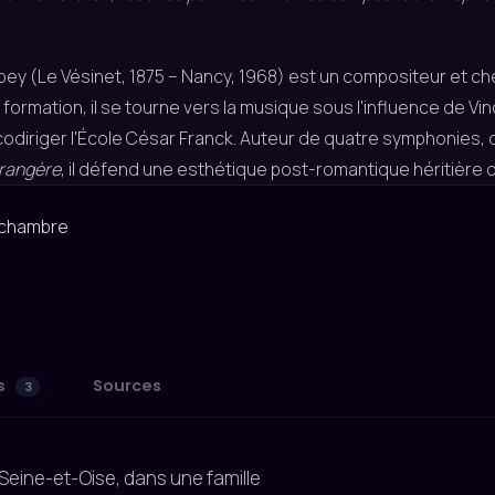
ey (Le Vésinet, 1875 – Nancy, 1968) est un compositeur et chef
 formation, il se tourne vers la musique sous l'influence de Vin
codiriger l'École César Franck. Auteur de quatre symphonie
rangère
, il défend une esthétique post-romantique héritière d
 chambre
s
Sources
3
 Seine-et-Oise, dans une famille