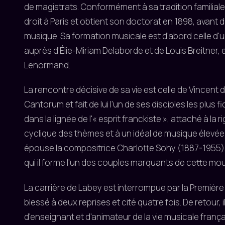
de magistrats. Conformément à sa tradition familiale
droit à Paris et obtient son doctorat en 1898, avant
musique. Sa formation musicale est d'abord celle d'un pi
auprès d'Élie-Miriam Delaborde et de Louis Breitner,
Lenormand.
La rencontre décisive de sa vie est celle de Vincent d'I
Cantorum et fait de lui l'un de ses disciples les plus f
dans la lignée de l'« esprit franckiste », attaché à la r
cyclique des thèmes et à un idéal de musique élevée h
épouse la compositrice Charlotte Sohy (1887-1955), e
qui il forme l'un des couples marquants de cette mo
La carrière de Labey est interrompue par la Première G
blessé à deux reprises et cité quatre fois. De retour, i
d'enseignant et d'animateur de la vie musicale frança