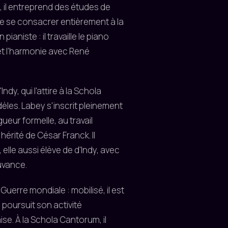
, il entreprend des études de
 de se consacrer entièrement à la
aniste : il travaille le piano
 et l'harmonie avec René
ndy, qui l'attire à la Schola
idèles. Labey s'inscrit pleinement
igueur formelle, au travail
érité de César Franck. Il
lle aussi élève de d'Indy, avec
uvance.
uerre mondiale : mobilisé, il est
l poursuit son activité
ise. À la Schola Cantorum, il