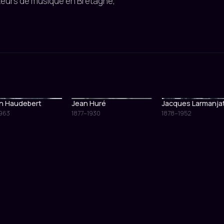
iteurs de musique en Bretagne,
n Haudebert
Jean Huré
Jacques Larmanja
1963
1877–1930
1878–1952