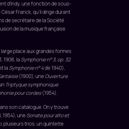
ent d'Indy, une fonction de sous-
e César Franck, qu'il dirige durant
s de secrétaire de la Société
ffusion de la musique française
e large place aux grandes formes
, 1908, la
Symphonie n° 3, op. 32
et la
Symphonie n° 4
de 1940),
antaisie
(1900), une
Ouverture
 un
Triptyque symphonique
honie pour cordes
(1954).
dans son catalogue. On y trouve
1, 1954), une
Sonate pour alto et
o
, plusieurs trios, un quintette