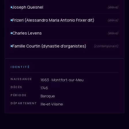
Joseph Quesnel
(élève)
Frizeri (Alessandro Maria Antonio Frixer dit)
(élève)
Charles Levens
(élève)
Famille Courtin (dynastie d'organistes)
(contemporain)
IDENTITÉ
NAISSANCE
1663 · Montfort-sur-Meu
DÉCÈS
1746
PÉRIODE
Baroque
DÉPARTEMENT
Ille-et-Vilaine