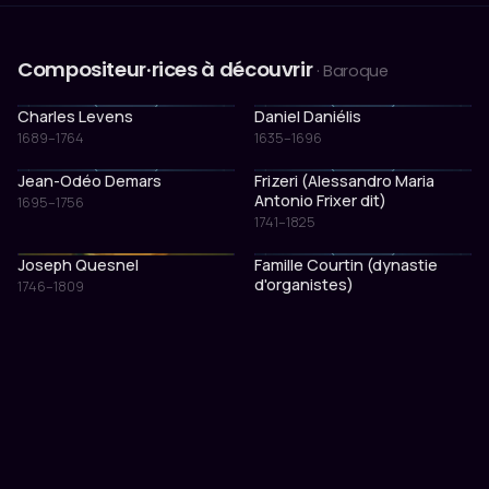
Compositeur·rices à découvrir
· Baroque
Charles Levens
Daniel Daniélis
1689–1764
1635–1696
Jean-Odéo Demars
Frizeri (Alessandro Maria
Antonio Frixer dit)
1695–1756
1741–1825
Joseph Quesnel
Famille Courtin (dynastie
d'organistes)
1746–1809