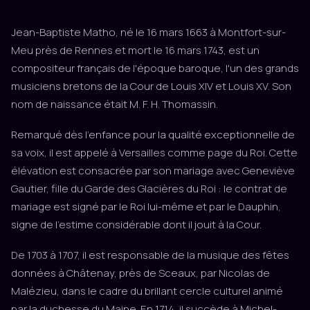
Jean-Baptiste Matho, né le 16 mars 1663 à Montfort-sur-
Meu près de Rennes et mort le 16 mars 1743, est un
compositeur français de l'époque baroque, l'un des grands
musiciens bretons de la Cour de Louis XIV et Louis XV. Son
nom de naissance était M. F. H. Thomassin.
Remarqué dès l'enfance pour la qualité exceptionnelle de
sa voix, il est appelé à Versailles comme page du Roi. Cette
élévation est consacrée par son mariage avec Geneviève
Gautier, fille du Garde des Glacières du Roi : le contrat de
mariage est signé par le Roi lui-même et par le Dauphin,
signe de l'estime considérable dont il jouit à la Cour.
De 1703 à 1707, il est responsable de la musique des fêtes
données à Châtenay, près de Sceaux, par Nicolas de
Malézieu, dans le cadre du brillant cercle culturel animé
par la duchesse du Maine. En 1714, il succède à Michel-