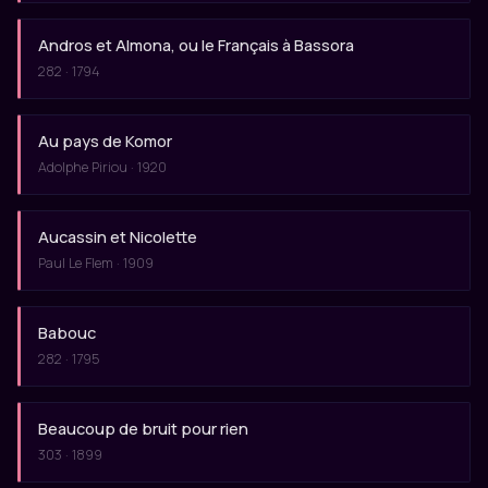
Andros et Almona, ou le Français à Bassora
282 · 1794
Au pays de Komor
Adolphe Piriou · 1920
Aucassin et Nicolette
Paul Le Flem · 1909
Babouc
282 · 1795
Beaucoup de bruit pour rien
303 · 1899