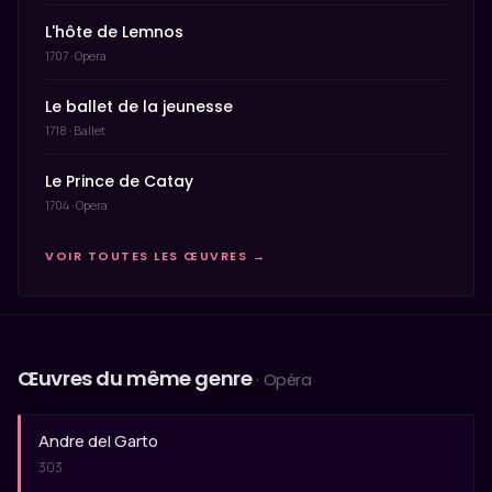
L'hôte de Lemnos
1707 · Opera
Le ballet de la jeunesse
1718 · Ballet
Le Prince de Catay
1704 · Opera
VOIR TOUTES LES ŒUVRES →
Œuvres du même genre
· Opéra
Andre del Garto
303