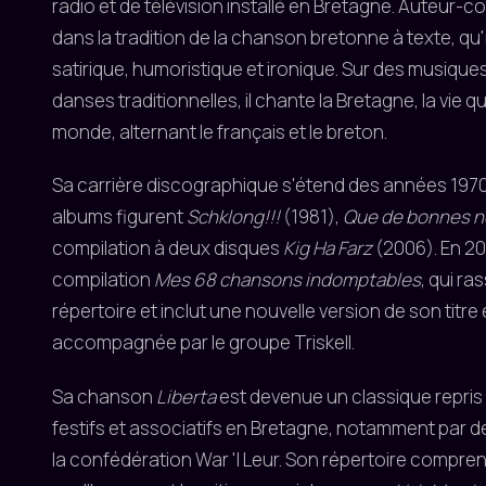
radio et de télévision installé en Bretagne. Auteur-com
dans la tradition de la chanson bretonne à texte, qu'
satirique, humoristique et ironique. Sur des musiques
danses traditionnelles, il chante la Bretagne, la vie qu
monde, alternant le français et le breton.
Sa carrière discographique s'étend des années 1970
albums figurent
Schklong!!!
(1981),
Que de bonnes n
compilation à deux disques
Kig Ha Farz
(2006). En 20
compilation
Mes 68 chansons indomptables
, qui ra
répertoire et inclut une nouvelle version de son tit
accompagnée par le groupe Triskell.
Sa chanson
Liberta
est devenue un classique repri
festifs et associatifs en Bretagne, notamment pa
la confédération War 'l Leur. Son répertoire compr