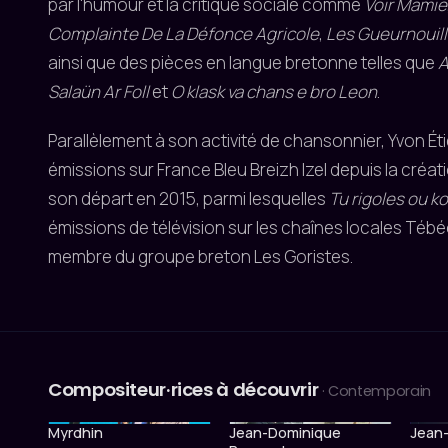
par l'humour et la critique sociale comme
Voir Mamie
Complainte De La Défonce Agricole
,
Les Gueurnouil
ainsi que des pièces en langue bretonne telles que
A
Salaün Ar Foll
et
O klask va chans e bro Leon
.
Parallèlement à son activité de chansonnier, Yvon Ét
émissions sur France Bleu Breizh Izel depuis la créati
son départ en 2015, parmi lesquelles
Tu rigoles ou k
émissions de télévision sur les chaînes locales Tébéo 
membre du groupe breton Les Goristes.
Compositeur·rices à découvrir
· Contemporain
Myrdhin
Jean-Dominique
Jean-