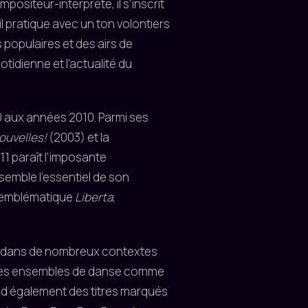
positeur-interprète, il s'inscrit
il pratique avec un ton volontiers
 populaires et des airs de
otidienne et l'actualité du
 aux années 2010. Parmi ses
ouvelles!
(2003) et la
11 paraît l'imposante
ssemble l'essentiel de son
re emblématique
Liberta
,
s dans de nombreux contextes
r des ensembles de danse comme
end également des titres marqués