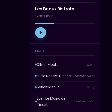
Les Beaux Bistrots
Yvon Étienne
LIENS
Olivier Meston
(pair)
Lucie Robert-Diessel
(contemporain)
Benoît Menut
(élève)
Even Le Moing de
(contemporain)
Tissot