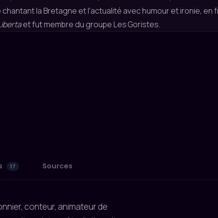
 chantant la Bretagne et l'actualité avec humour et ironie, en fr
Liberta
et fut membre du groupe Les Goristes.
s
Sources
17
sonnier, conteur, animateur de