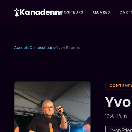
Kanadenn
.
COMPOSITEURS
ŒUVRES
CART
Accueil
Compositeurs
Yvon Etienne
›
›
CONTEMP
Yvo
1950 · Paris
Yvon Étien