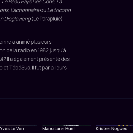
,
Le Beau Pays Des Cons
,
La
lons
,
L'actionnaire
ou
Le tricotin
,
n Disglavierig
(Le Parapluie),
ienne a animé plusieurs
on de la radio en 1982 jusqu'à
oâ?
. Il a également présenté des
et TébéSud. Il fut par ailleurs
Yves Le Ven
Manu Lann Huel
Kristen Nogues