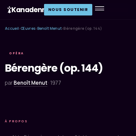
Kanadenn
.
NOUS SOUTENIR
Accueil
Œuvres
Benoît Menut
Bérengère (op. 144)
›
›
›
OPÉRA
Bérengère (op. 144)
par
Benoît Menut
·
1977
À PROPOS