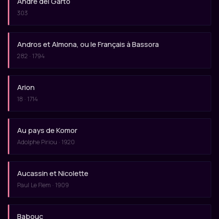
Andre del Garto
303
Andros et Almona, ou le Français à Bassora
282 · 1794
Arion
18 · 1714
Au pays de Komor
Adolphe Piriou · 1920
Aucassin et Nicolette
Paul Le Flem · 1909
Babouc