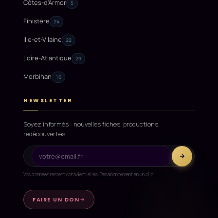
Côtes-d'Armor
5
Finistère
24
Ille-et-Vilaine
22
Loire-Atlantique
29
Morbihan
10
NEWSLETTER
Soyez informés : nouvelles fiches, productions,
redécouvertes.
Vos données restent confidentielles. Désabonnement en un clic.
FAIRE UN DON