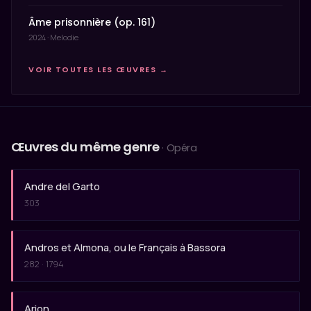
Âme prisonnière (op. 161)
2024 · Melodie
VOIR TOUTES LES ŒUVRES →
Œuvres du même genre
· Opéra
Andre del Garto
303
Andros et Almona, ou le Français à Bassora
282 · 1794
Arion