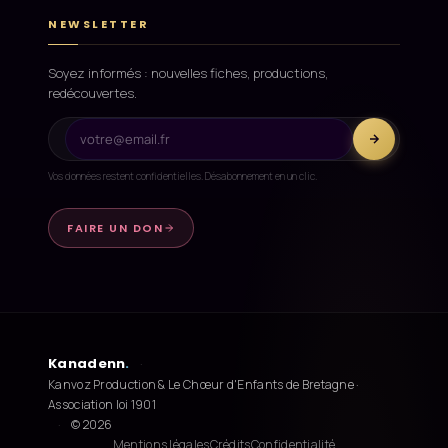
NEWSLETTER
Soyez informés : nouvelles fiches, productions,
redécouvertes.
Vos données restent confidentielles. Désabonnement en un clic.
FAIRE UN DON
Kanadenn
.
·
Kanvoz Production & Le Chœur d'Enfants de Bretagne ·
Association loi 1901
·
© 2026
Mentions légales
Crédits
Confidentialité