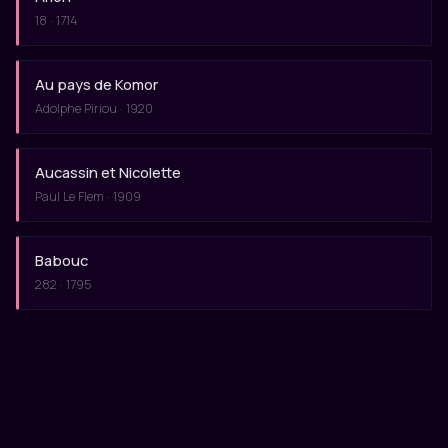
18 · 1714
Au pays de Komor
Adolphe Piriou · 1920
Aucassin et Nicolette
Paul Le Flem · 1909
Babouc
282 · 1795