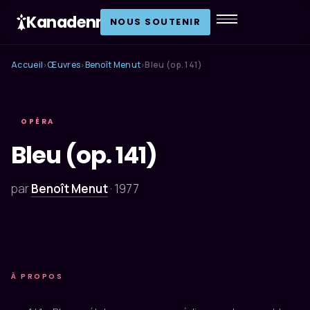
Kanadenn
.
NOUS SOUTENIR
Accueil
Œuvres
Benoît Menut
Bleu (op. 141)
›
›
›
OPÉRA
Bleu (op. 141)
par
Benoît Menut
·
1977
À PROPOS