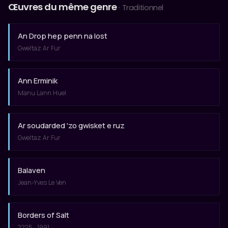
Œuvres du même genre
· Traditionnel
An Drop hep penn na lost
Gweltaz Ar Fur
Ann Erminik
Manu Lann Huel
Ar soudarded 'zo gwisket e ruz
Gweltaz Ar Fur
Balaven
Jean-Yves Le Ven
Borders of Salt
2225 · 1991