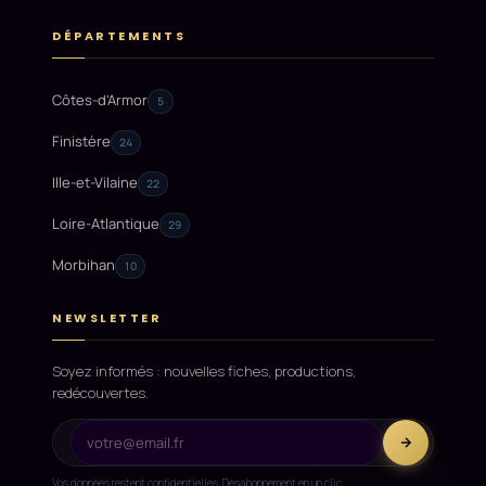
DÉPARTEMENTS
Côtes-d'Armor
5
Finistère
24
Ille-et-Vilaine
22
Loire-Atlantique
29
Morbihan
10
NEWSLETTER
Soyez informés : nouvelles fiches, productions,
redécouvertes.
Vos données restent confidentielles. Désabonnement en un clic.