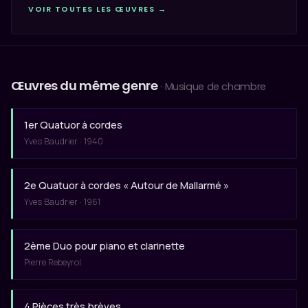
VOIR TOUTES LES ŒUVRES →
Œuvres du même genre
· Musique de chambre
1er Quatuor à cordes
Yves Baudrier · 1940
2e Quatuor à cordes « Autour de Mallarmé »
Yves Baudrier · 1961
2ème Duo pour piano et clarinette
Pierre Rebeyrol
4 Pièces très brèves