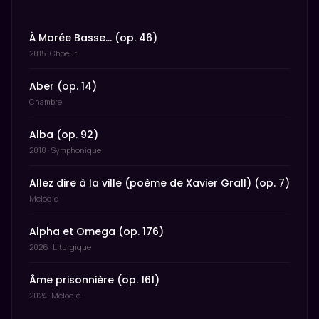
À Marée Basse… (op. 46)
2015 · Choeur
Aber (op. 14)
Chambre
Alba (op. 92)
2018 · Symphonique
Allez dire à la ville (poème de Xavier Grall) (op. 7)
Melodie
Alpha et Omega (op. 176)
2026 · Liturgique
Âme prisonnière (op. 161)
2024 · Melodie