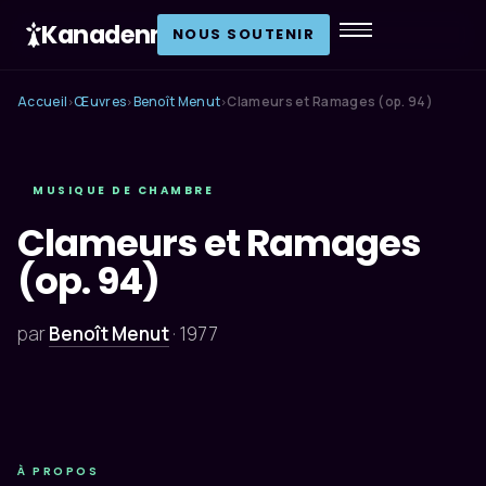
Kanadenn
.
NOUS SOUTENIR
Accueil
Œuvres
Benoît Menut
Clameurs et Ramages (op. 94)
›
›
›
MUSIQUE DE CHAMBRE
Clameurs et Ramages
(op. 94)
par
Benoît Menut
·
1977
À PROPOS