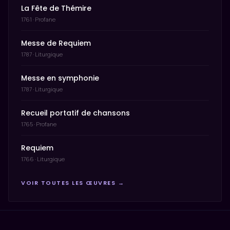
La Fête de Thémire
1761 · Profane
Messe de Requiem
1787 · Liturgique
Messe en symphonie
1787 · Liturgique
Recueil portatif de chansons
1765 · Profane
Requiem
1766 · Liturgique
VOIR TOUTES LES ŒUVRES →