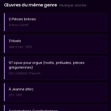
Œuvres du même genre
· Musique sacrée
2 Pièces brèves
Arthur Coinet
3 Noels
Jean Cras · 1929
97 opus pour orgue (noëls, préludes, pièces
grégoriennes)
Dori (Isidore) Chauvin
À Jeanne d'Arc
207 · 1915
Acclamations Carolingiennes