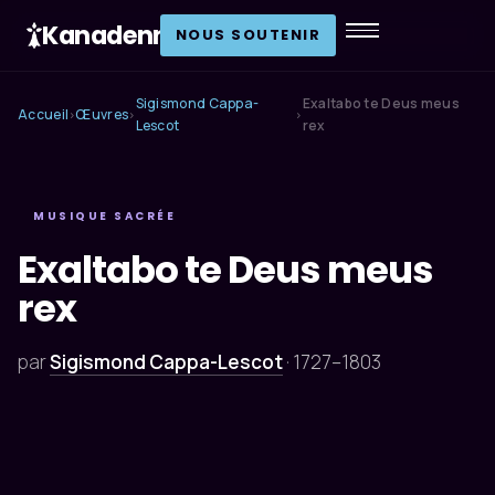
Kanadenn
.
NOUS SOUTENIR
Sigismond Cappa-
Exaltabo te Deus meus
Accueil
Œuvres
›
›
›
Lescot
rex
MUSIQUE SACRÉE
Exaltabo te Deus meus
rex
par
Sigismond Cappa-Lescot
·
1727–1803