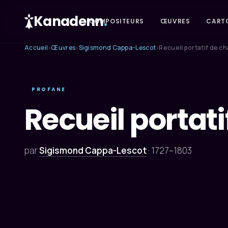
Kanadenn
.
COMPOSITEURS
ŒUVRES
CART
Accueil
Œuvres
Sigismond Cappa-Lescot
Recueil portatif de c
›
›
›
PROFANE
Recueil portat
par
Sigismond Cappa-Lescot
·
1727–1803