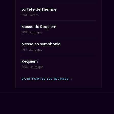
La Fête de Thémire
1761 · Profane
Messe de Requiem
1787 · Liturgique
Messe en symphonie
1787 · Liturgique
Requiem
1766 · Liturgique
VOIR TOUTES LES ŒUVRES →