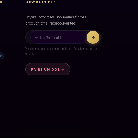
S
NEWSLETTER
Soyez informés : nouvelles fiches,
productions, redécouvertes.
Vos données restent confidentielles. Désabonnement en
un clic.
9
FAIRE UN DON