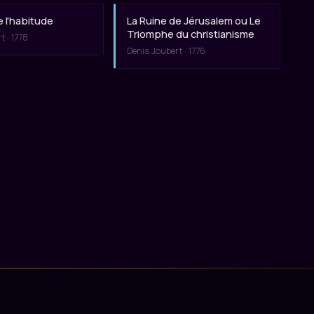
e l'habitude
La Ruine de Jérusalem ou Le
Triomphe du christianisme
t · 1778
Denis Joubert · 1776