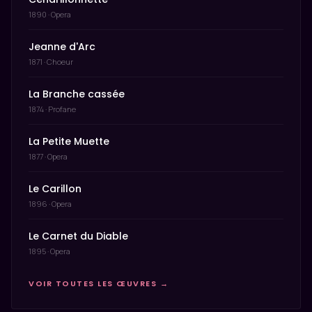
1890 · Opera
Jeanne d'Arc
1871 · Choeur
La Branche cassée
1874 · Profane
La Petite Muette
1877 · Opera
Le Carillon
1896 · Opera
Le Carnet du Diable
1895 · Opera
VOIR TOUTES LES ŒUVRES →