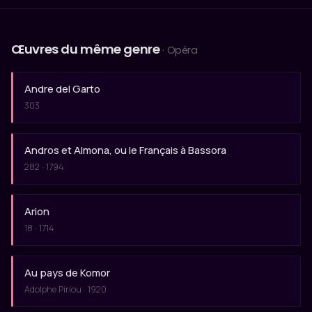
Œuvres du même genre
· Opéra
Andre del Garto
303
Andros et Almona, ou le Français à Bassora
282 · 1794
Arion
18 · 1714
Au pays de Komor
Adolphe Piriou · 1920