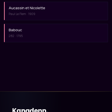
Aucassin et Nicolette
Paul Le Flem · 1909
Babouc
282 · 1795
Kanadenn
.