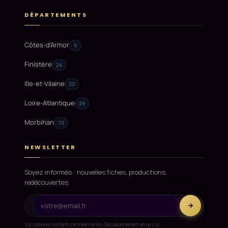
DÉPARTEMENTS
Côtes-d'Armor
5
Finistère
24
Ille-et-Vilaine
22
Loire-Atlantique
29
Morbihan
10
NEWSLETTER
Soyez informés : nouvelles fiches, productions,
redécouvertes.
Vos données restent confidentielles. Désabonnement en un clic.