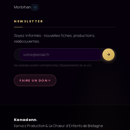
Morbihan
10
NEWSLETTER
Soyez informés : nouvelles fiches, productions,
redécouvertes.
Vos données restent confidentielles. Désabonnement en un clic.
FAIRE UN DON
Kanadenn
.
·
Kanvoz Production & Le Chœur d'Enfants de Bretagne ·