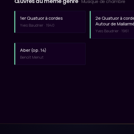
Œuvres du même genre
· Musique de chambre
1er Quatuor à cordes
2e Quatuor à cord
Autour de Mallarm
Yves Baudrier · 1940
Yves Baudrier · 1961
Aber (op. 14)
Benoît Menut