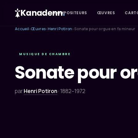
Kanadenn
.
COMPOSITEURS
ŒUVRES
CART
Accueil
Œuvres
Henri Potiron
Sonate pour orgue en fa mineur
›
›
›
MUSIQUE DE CHAMBRE
Sonate pour or
par
Henri Potiron
·
1882–1972