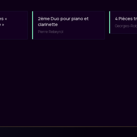
es «
2ème Duo pour piano et
4 Pièces t
é »
clarinette
Georges-Robe
Pierre Rebeyrol