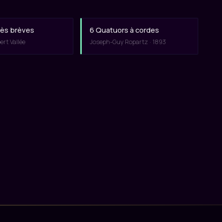
rès brèves
6 Quatuors à cordes
rt Vallée
Joseph-Guy Ropartz · 1893