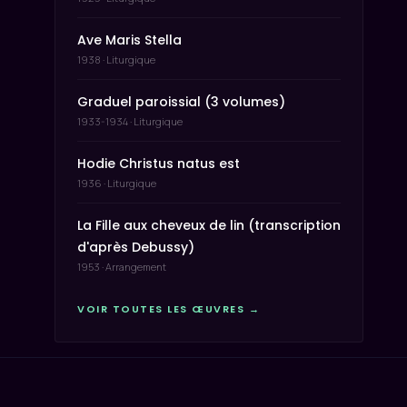
Ave Maris Stella
1938 · Liturgique
Graduel paroissial (3 volumes)
1933-1934 · Liturgique
Hodie Christus natus est
1936 · Liturgique
La Fille aux cheveux de lin (transcription
d'après Debussy)
1953 · Arrangement
VOIR TOUTES LES ŒUVRES →