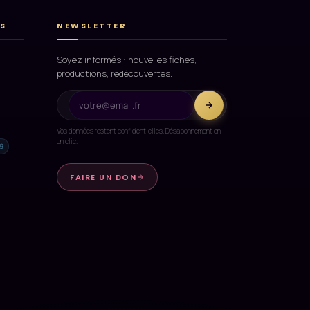
S
NEWSLETTER
Soyez informés : nouvelles fiches,
productions, redécouvertes.
Vos données restent confidentielles. Désabonnement en
un clic.
9
FAIRE UN DON