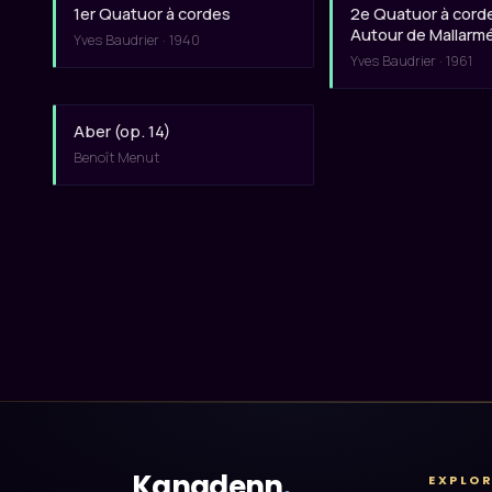
1er Quatuor à cordes
2e Quatuor à cord
Autour de Mallarm
Yves Baudrier · 1940
Yves Baudrier · 1961
Aber (op. 14)
Benoît Menut
Kanadenn
.
EXPLO