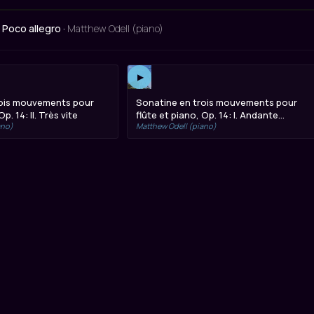
. Poco allegro ·
Matthew Odell (piano)
▶
rois mouvements pour
Sonatine en trois mouvements pour
p. 14: II. Très vite
flûte et piano, Op. 14: I. Andante
ano)
Matthew Odell (piano)
sostenuto