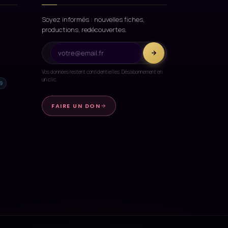
Soyez informés : nouvelles fiches,
productions, redécouvertes.
Vos données restent confidentielles. Désabonnement en
un clic.
9
FAIRE UN DON