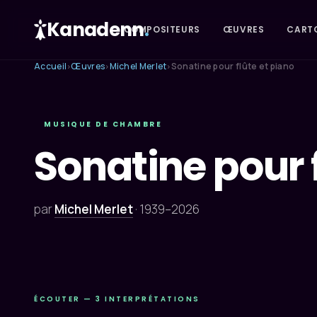
Kanadenn
.
COMPOSITEURS
ŒUVRES
CART
Accueil
Œuvres
Michel Merlet
Sonatine pour flûte et piano
›
›
›
MUSIQUE DE CHAMBRE
Sonatine pour f
par
Michel Merlet
·
1939–2026
ÉCOUTER — 3 INTERPRÉTATIONS