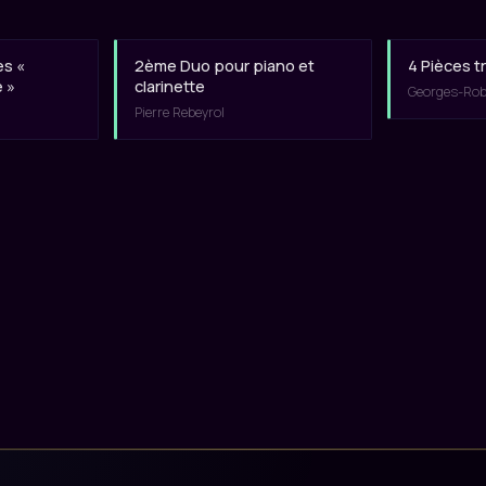
es «
2ème Duo pour piano et
4 Pièces t
é »
clarinette
Georges-Robe
Pierre Rebeyrol