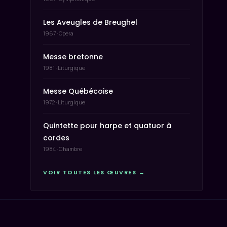
Les Aveugles de Breughel
1967 · Opera
Messe bretonne
1981 · Liturgique
Messe Québécoise
1972 · Liturgique
Quintette pour harpe et quatuor à
cordes
1984 · Chambre
VOIR TOUTES LES ŒUVRES →