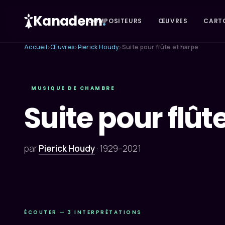
Kanadenn
.
COMPOSITEURS
ŒUVRES
CART
Accueil
Œuvres
Pierick Houdy
Suite pour flûte et harpe
›
›
›
MUSIQUE DE CHAMBRE
Suite pour flût
par
Pierick Houdy
·
1929–2021
ÉCOUTER — 3 INTERPRÉTATIONS