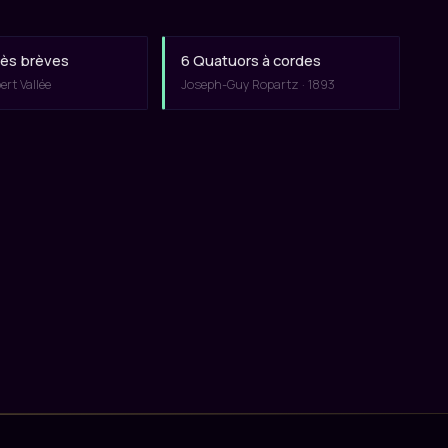
rès brèves
6 Quatuors à cordes
rt Vallée
Joseph-Guy Ropartz · 1893