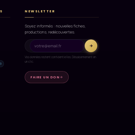
S
NEWSLETTER
Soyez informés : nouvelles fiches,
productions, redécouvertes.
Vos données restent confidentielles. Désabonnement en
un clic.
9
FAIRE UN DON