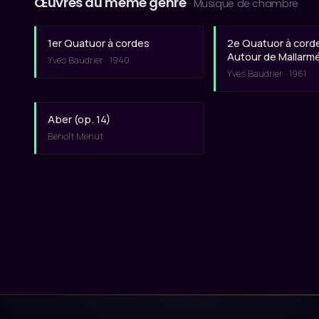
Œuvres du même genre
· Musique de chambre
1er Quatuor à cordes
2e Quatuor à cord
Autour de Mallarm
Yves Baudrier · 1940
Yves Baudrier · 1961
Aber (op. 14)
Benoît Menut