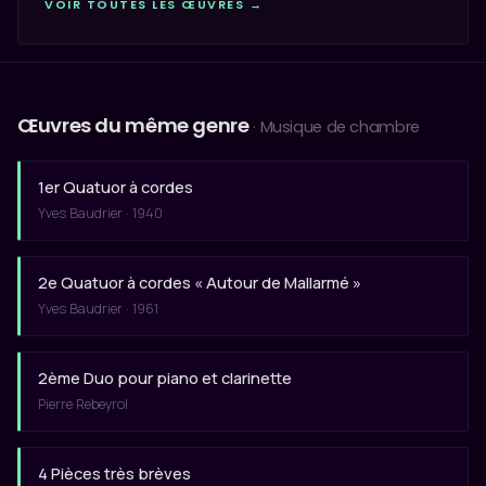
VOIR TOUTES LES ŒUVRES →
Œuvres du même genre
· Musique de chambre
1er Quatuor à cordes
Yves Baudrier · 1940
2e Quatuor à cordes « Autour de Mallarmé »
Yves Baudrier · 1961
2ème Duo pour piano et clarinette
Pierre Rebeyrol
4 Pièces très brèves