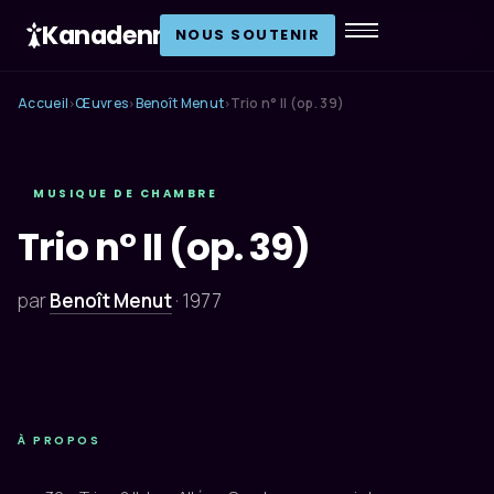
Kanadenn
.
NOUS SOUTENIR
Accueil
Œuvres
Benoît Menut
Trio n° II (op. 39)
›
›
›
MUSIQUE DE CHAMBRE
Trio n° II (op. 39)
par
Benoît Menut
·
1977
À PROPOS