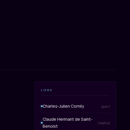
LIENS
Charles-Julien Cornily
(pair)
Claude Hermant de Saint-
(maître)
Benoist