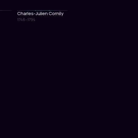
Charles-Julien Cornily
1746–1794