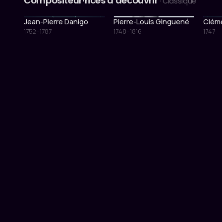
Compositeur·rices à découvrir
· Classique
Jean-Pierre Danigo
Pierre-Louis Ginguené
Cléme
1752–1787
1748–1816
1747