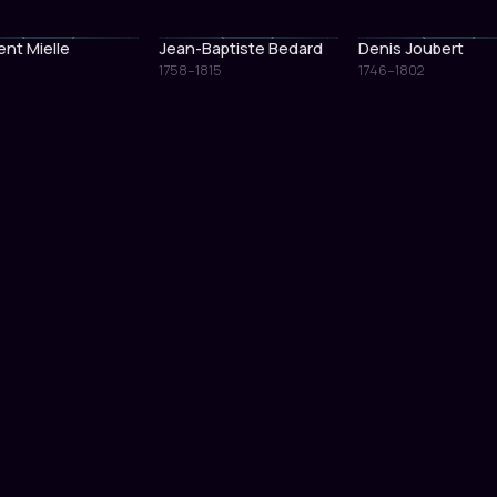
nt Mielle
Jean-Baptiste Bedard
Denis Joubert
1758–1815
1746–1802