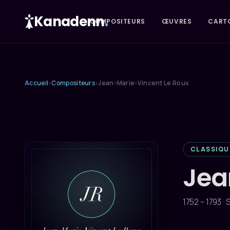
Kanadenn
.
COMPOSITEURS
ŒUVRES
CART
Accueil
Compositeurs
Jean-Marie-Vincent Le Roux
›
›
CLASSIQU
Jea
1752 – 1793 ·