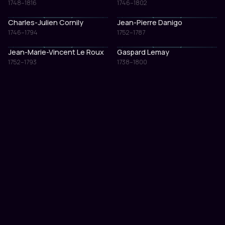
1748–1816
1746–1802
Charles-Julien Cornily
Jean-Pierre Danigo
1746–1794
1752–1787
Jean-Marie-Vincent Le Roux
Gaspard Lemay
1752–1793
1738–1800