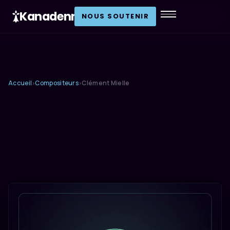
Kanadenn
.
NOUS SOUTENIR
Accueil
Compositeurs
Clément Mielle
›
›