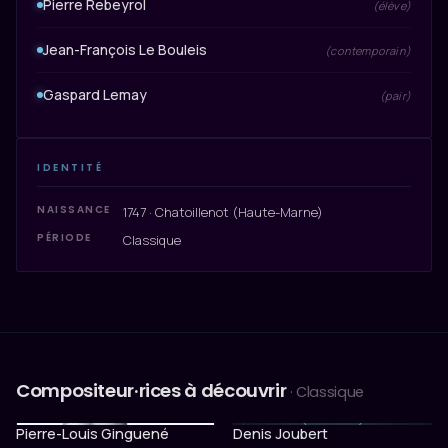
Pierre Rebeyrol
(élève)
Jean-François Le Bouleis
(contemporain)
Gaspard Lemay
(pair)
IDENTITÉ
NAISSANCE
1747 · Chatoillenot (Haute-Marne)
PÉRIODE
Classique
Compositeur·rices à découvrir
· Classique
Pierre-Louis Ginguené
Denis Joubert