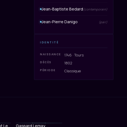
Jean-Baptiste Bedard
(contemporain)
Jean-Pierre Danigo
(pair)
IDENTITÉ
NAISSANCE
1746 · Tours
DÉCÈS
1802
PÉRIODE
Classique
t Le
Gaspard Lemay