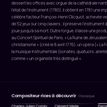
dessert les offices avec orgue de la cathédrale nantai
l'état de l'instrument (1780), il obtient en 1781 une 
célèbre facteur François-Henri Clicquot, achevée v
de 52 jeux sur cinq claviers ; il préserve l'instrument 
joue jusqu'à sa mort. Outre l'orgue, il laisse une pro
au Concert Spirituel de Paris, « La Ruine de Jérusal
christianisme » (créé le 8 avril 1776), un opéra (« La 
la musique instrumentale (sonates, quatuors, ariette
comme « un organiste très distingué ».
Compositeur·rices à découvrir
· Classique
Charles-Julien Cornily
Clément Mielle
Pierr