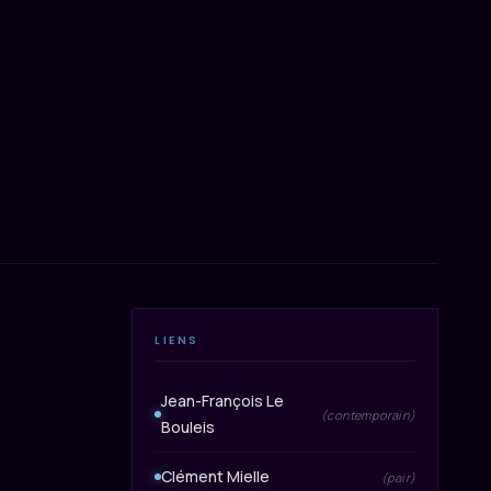
LIENS
Jean-François Le
(contemporain)
Bouleis
Clément Mielle
(pair)