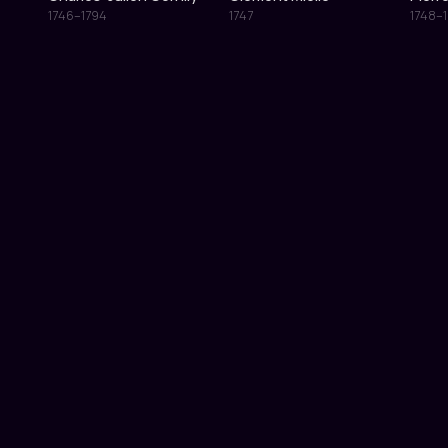
1746–1794
1747
1748–1