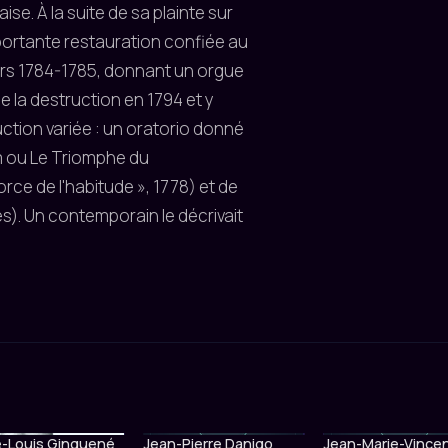
se. À la suite de sa plainte sur
importante restauration confiée au
ers 1784-1785, donnant un orgue
de la destruction en 1794 et y
duction variée : un oratorio donné
em ou Le Triomphe du
Force de l'habitude », 1778) et de
s). Un contemporain le décrivait
e-Louis Ginguené
Jean-Pierre Danigo
Jean-Marie-Vincen