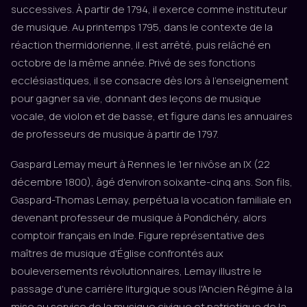
successives. À partir de 1794, il exerce comme instituteur
de musique. Au printemps 1795, dans le contexte de la
réaction thermidorienne, il est arrêté, puis relâché en
octobre de la même année. Privé de ses fonctions
ecclésiastiques, il se consacre dès lors à l'enseignement
pour gagner sa vie, donnant des leçons de musique
vocale, de violon et de basse, et figure dans les annuaires
de professeurs de musique à partir de 1797.
Gaspard Lemay meurt à Rennes le 1er nivôse an IX (22
décembre 1800), âgé d'environ soixante-cinq ans. Son fils,
Gaspard-Thomas Lemay, perpétua la vocation familiale en
devenant professeur de musique à Pondichéry, alors
comptoir français en Inde. Figure représentative des
maîtres de musique d'Église confrontés aux
bouleversements révolutionnaires, Lemay illustre le
passage d'une carrière liturgique sous l'Ancien Régime à la
mise au service de la musique civique et patriotique de la