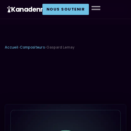
Kanadenn
.
NOUS SOUTENIR
Accueil
Compositeurs
Gaspard Lemay
›
›