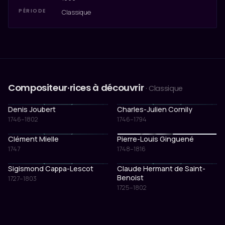
PÉRIODE
Classique
Compositeur·rices à découvrir
· Classique
Denis Joubert
Charles-Julien Cornily
1746–1802
1746–1794
Clément Mielle
Pierre-Louis Ginguené
1747
1748–1816
Sigismond Cappa-Lescot
Claude Hermant de Saint-
Benoist
1727–1803
1725–1802