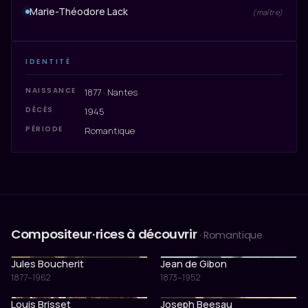
Marie-Théodore Lack
(maître)
IDENTITÉ
NAISSANCE
1877 · Nantes
DÉCÈS
1945
PÉRIODE
Romantique
Compositeur·rices à découvrir
· Romantique
Jules Boucherit
Jean de Gibon
1877–1962
1873–1952
Louis Brisset
Joseph Beesau