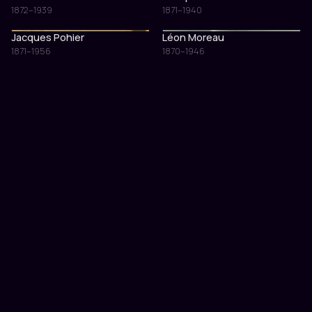
1872–1939
1871–1940
Jacques Pohier
Léon Moreau
1871–1956
1870–1946