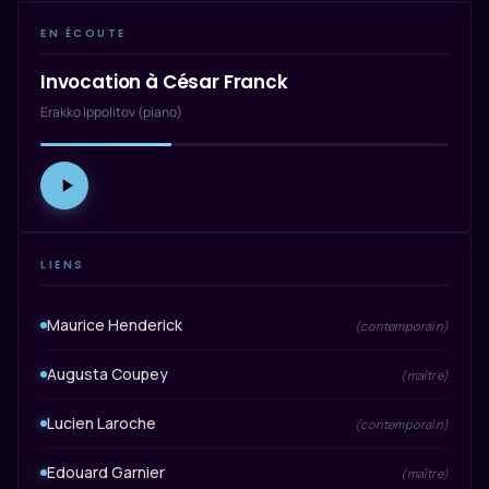
EN ÉCOUTE
Invocation à César Franck
Erakko Ippolitov (piano)
LIENS
Maurice Henderick
(contemporain)
Augusta Coupey
(maître)
Lucien Laroche
(contemporain)
Edouard Garnier
(maître)