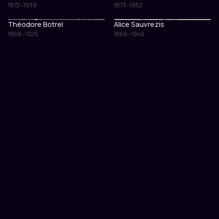
1872–1939
1873–1952
Théodore Botrel
Alice Sauvrezis
1868–1925
1866–1946