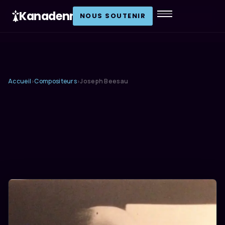
Kanadenn
.
NOUS SOUTENIR
Accueil
Compositeurs
Joseph Beesau
›
›