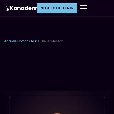
Kanadenn
.
NOUS SOUTENIR
Accueil
Compositeurs
Olivier Meston
›
›