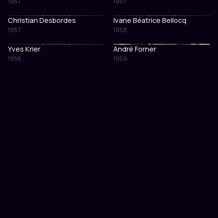
1957
1957
Christian Desbordes
Ivane Béatrice Bellocq
1957
1958
Yves Krier
André Forner
1956
1959