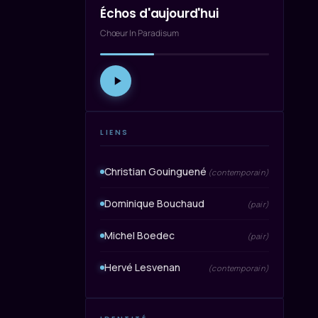
Échos d'aujourd'hui
Chœur In Paradisum
LIENS
Christian Gouinguené
(contemporain)
Dominique Bouchaud
(pair)
Michel Boedec
(pair)
Hervé Lesvenan
(contemporain)