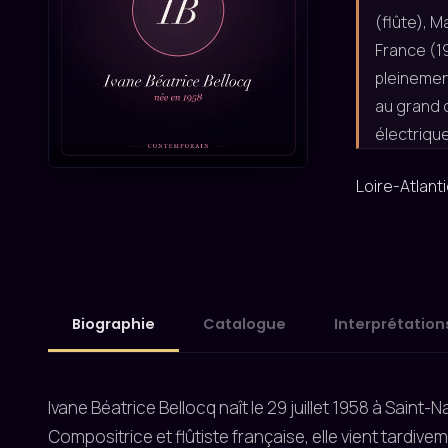
(flûte), M
France (19
pleinement
au grand 
électrique
Loire-Atlant
Biographie
Catalogue
Interprétation
Ivane Béatrice Bellocq naît le 29 juillet 1958 à Saint-N
Compositrice et flûtiste française, elle vient tardivem