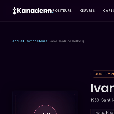
Kanadenn
.
COMPOSITEURS
ŒUVRES
CART
Accueil
Compositeurs
Ivane Béatrice Bellocq
›
›
CONTEMP
Iva
1958 · Saint-
Ivane Béat