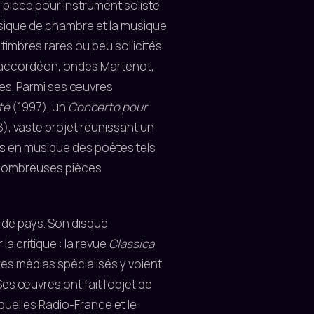
pièce pour instrument soliste
usique de chambre et la musique
 timbres rares ou peu sollicités
, accordéon, ondes Martenot,
tes. Parmi ses œuvres
te
(1997), un
Concerto pour
), vaste projet réunissant un
is en musique des poètes tels
e nombreuses pièces
 de pays. Son disque
la critique : la revue
Classica
res médias spécialisés y voient
Ses œuvres ont fait l'objet de
quelles Radio-France et le