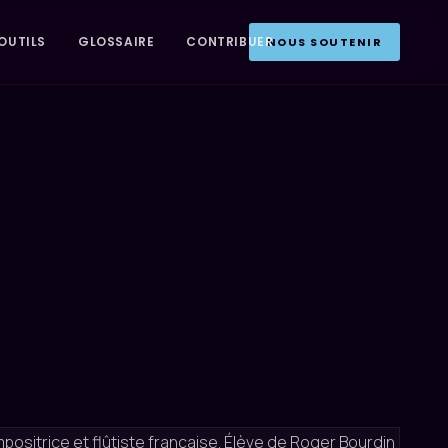
OUTILS
GLOSSAIRE
CONTRIBUER
NOUS SOUTENIR
ompositrice et flûtiste française. Élève de Roger Bourdin