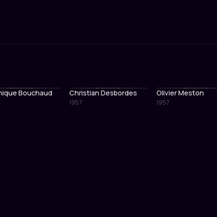
nique Bouchaud
Christian Desbordes
Olivier Meston
1957
1957