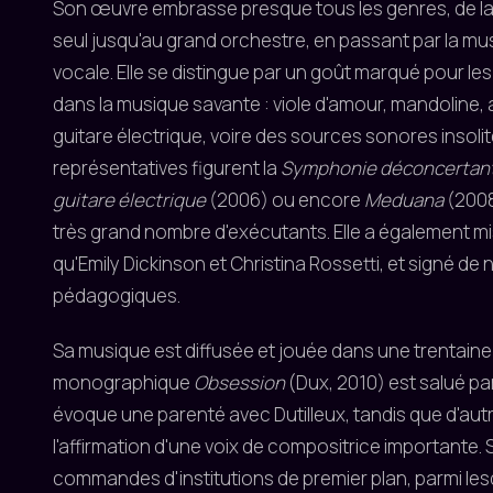
Son œuvre embrasse presque tous les genres, de la 
seul jusqu'au grand orchestre, en passant par la m
vocale. Elle se distingue par un goût marqué pour les
dans la musique savante : viole d'amour, mandoline
guitare électrique, voire des sources sonores insoli
représentatives figurent la
Symphonie déconcertan
guitare électrique
(2006) ou encore
Meduana
(2008
très grand nombre d'exécutants. Elle a également m
qu'Emily Dickinson et Christina Rossetti, et signé d
pédagogiques.
Sa musique est diffusée et jouée dans une trentaine
monographique
Obsession
(Dux, 2010) est salué par 
évoque une parenté avec Dutilleux, tandis que d'aut
l'affirmation d'une voix de compositrice importante. 
commandes d'institutions de premier plan, parmi les