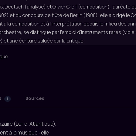
ax Deutsch (analyse) et Olivier Greif (composition), lauréate
82) et du concours de flûte de Berlin (1988), elle a dirigé l
 à la composition et à l'interprétation depuis le milieu des an
orchestre, se distingue par l'emploi d'instruments rares (viol
) et une écriture saluée par la critique.
ique
s
Sources
1
azaire (Loire-Atlantique).
ent à la musique : elle