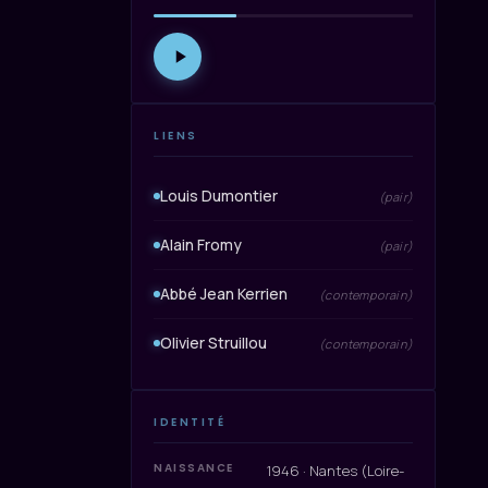
LIENS
Louis Dumontier
(pair)
Alain Fromy
(pair)
Abbé Jean Kerrien
(contemporain)
Olivier Struillou
(contemporain)
IDENTITÉ
NAISSANCE
1946 · Nantes (Loire-