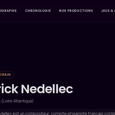
OGRAPHIE
CHRONOLOGIE
NOS PRODUCTIONS
JEUX & 
ORAIN
rick Nedellec
 (Loire-Atlantique)
edellec est un compositeur, corniste et pianiste français con