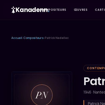
Kanadenn
.
COMPOSITEURS
ŒUVRES
CART
Accueil
Compositeurs
Patrick Nedellec
›
›
CONTEMP
Pat
1946 · Nantes
Patrick N