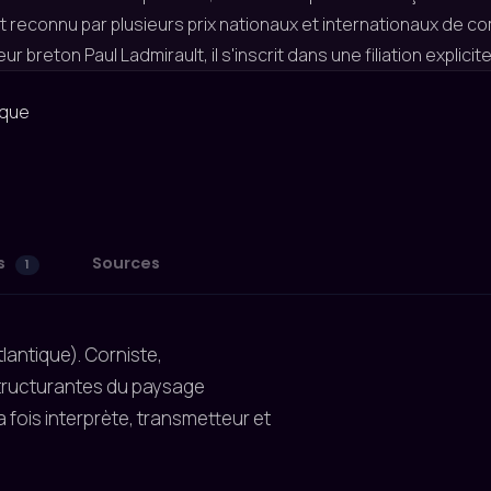
t reconnu par plusieurs prix nationaux et internationaux de com
r breton Paul Ladmirault, il s'inscrit dans une filiation explic
ique
s
Sources
1
tlantique). Corniste,
structurantes du paysage
 fois interprète, transmetteur et