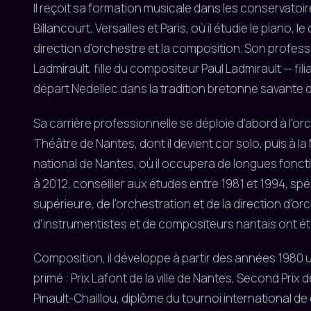
Il reçoit sa formation musicale dans les conservato
Billancourt, Versailles et Paris, où il étudie le piano, le
direction d'orchestre et la composition. Son profes
Ladmirault, fille du compositeur Paul Ladmirault — fili
départ Nedellec dans la tradition bretonne savante d
Sa carrière professionnelle se déploie d'abord à l'
Théâtre de Nantes, dont il devient cor solo, puis à la
national de Nantes, où il occupera de longues foncti
à 2012, conseiller aux études entre 1981 et 1994, spé
supérieure, de l'orchestration et de la direction d'o
d'instrumentistes et de compositeurs nantais ont été
Composition, il développe à partir des années 1980
primé : Prix Lafont de la ville de Nantes, Second Prix de
Pinault-Chaillou, diplôme du tournoi international 