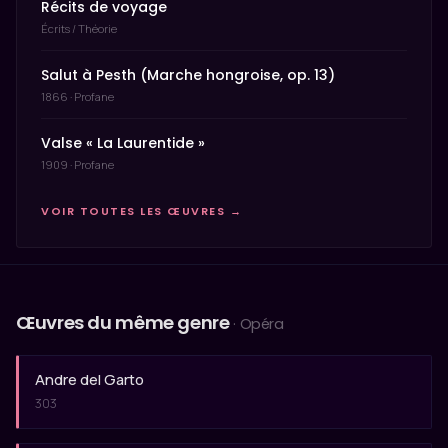
Récits de voyage
Écrits / Théorie
Salut à Pesth (Marche hongroise, op. 13)
1866 · Profane
Valse « La Laurentide »
1909 · Profane
VOIR TOUTES LES ŒUVRES →
Œuvres du même genre
· Opéra
Andre del Garto
303