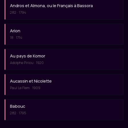
Andros et Almona, ou le Français à Bassora
282 · 1794
Arion
18 · 1714
Au pays de Komor
Adolphe Piriou · 1920
Aucassin et Nicolette
Paul Le Flem · 1909
Babouc
282 · 1795