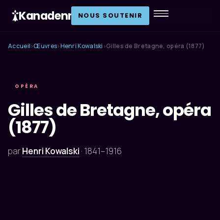
Kanadenn
.
NOUS SOUTENIR
Accueil
Œuvres
Henri Kowalski
Gilles de Bretagne, opéra (1877)
›
›
›
OPÉRA
Gilles de Bretagne, opéra
(1877)
par
Henri Kowalski
·
1841–1916