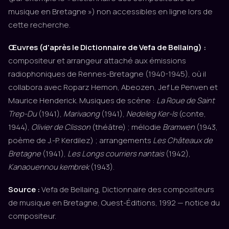
musique en Bretagne ») non accessibles en ligne lors de
cette recherche.
Œuvres (d'après le Dictionnaire de Vefa de Bellaing) :
compositeur et arrangeur attaché aux émissions
radiophoniques de Rennes-Bretagne (1940-1945), où il
collabora avec Roparz Hemon, Abeozen, Jef Le Penven et
Maurice Henderick. Musiques de scène :
La Roue de Saint
Trep-Du
(1941),
Marivaong
(1941),
Nedeleg Ker-Is
(conte,
1944),
Olivier de Clisson
(théâtre) ; mélodie
Bramwen
(1943,
poème de J.-P. Kerdilez) ; arrangements
Les Châteaux de
Bretagne
(1941),
Les Longs courriers nantais
(1942),
Kanaouennou kembrek
(1943).
Source :
Vefa de Bellaing, Dictionnaire des compositeurs
de musique en Bretagne, Ouest-Éditions, 1992 — notice du
compositeur.