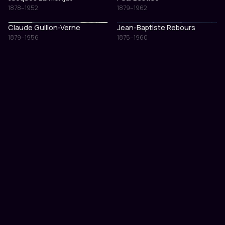
1878–1952
1879–1962
Claude Guillon-Verne
Jean-Baptiste Rebours
1879–1956
1875–1960