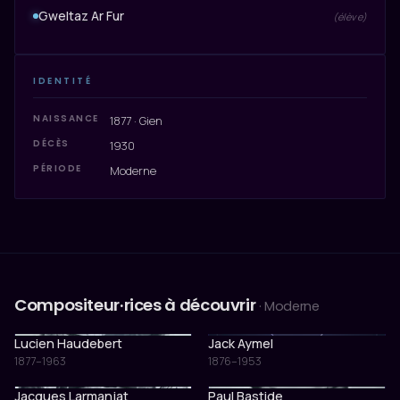
Gweltaz Ar Fur
(élève)
IDENTITÉ
NAISSANCE
1877 · Gien
DÉCÈS
1930
PÉRIODE
Moderne
Compositeur·rices à découvrir
· Moderne
Lucien Haudebert
Jack Aymel
1877–1963
1876–1953
Jacques Larmanjat
Paul Bastide