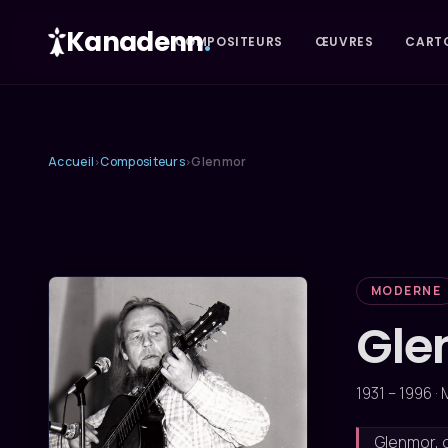
Kanadenn
.
COMPOSITEURS
ŒUVRES
CART
Accueil
Compositeurs
Glenmor
›
›
MODERNE
Gle
1931 – 1996 ·
Glenmor, 