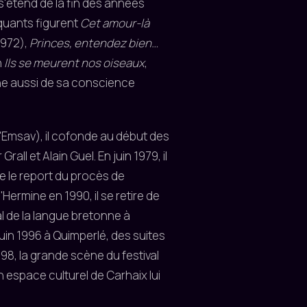
s'étend de la fin des années
quants figurent
Cet amour-là
1972),
Princes, entendez bien…
n
Ils se meurent nos oiseaux
,
ne aussi de sa conscience
Emsav), il cofonde au début des
Grall et Alain Guel. En juin 1979, il
re le report du procès de
Hermine en 1990, il se retire de
l de la langue bretonne à
 juin 1996 à Quimperlé, des suites
98, la grande scène du festival
n espace culturel de Carhaix lui