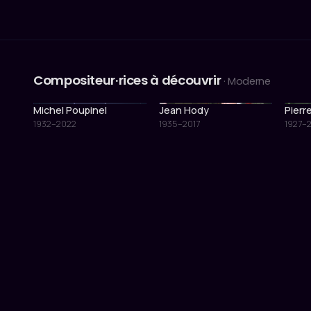
Compositeur·rices à découvrir
· Moderne
Michel Poupinel
Jean Hody
Pierr
1932–2022
1935–2017
1927–