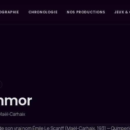
OGRAPHIE
CHRONOLOGIE
NOS PRODUCTIONS
JEUX & 
nmor
 Maël-Carhaix
de son vrai nom Émile Le Scanff (Maël-Carhaix, 1931 — Quimper