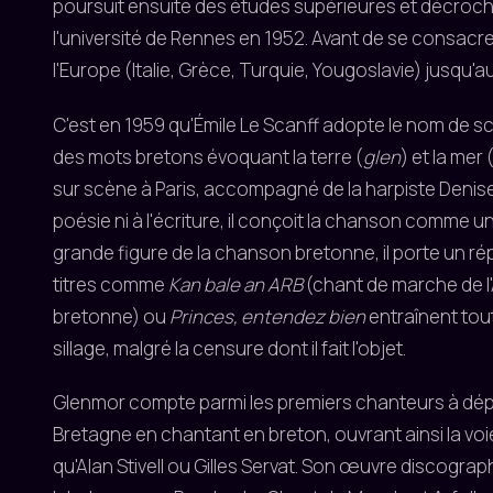
poursuit ensuite des études supérieures et décroch
l'université de Rennes en 1952. Avant de se consacrer
l'Europe (Italie, Grèce, Turquie, Yougoslavie) jusqu'
C'est en 1959 qu'Émile Le Scanff adopte le nom de s
des mots bretons évoquant la terre (
glen
) et la mer 
sur scène à Paris, accompagné de la harpiste Denis
poésie ni à l'écriture, il conçoit la chanson comme 
grande figure de la chanson bretonne, il porte un ré
titres comme
Kan bale an ARB
(chant de marche de l
bretonne) ou
Princes, entendez bien
entraînent tou
sillage, malgré la censure dont il fait l'objet.
Glenmor compte parmi les premiers chanteurs à dépa
Bretagne en chantant en breton, ouvrant ainsi la voi
qu'Alan Stivell ou Gilles Servat. Son œuvre discogra