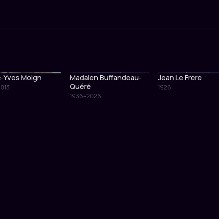
e-Yves Moign
Madalen Buffandeau-
Jean Le Frere
Quéré
2013
1926
1936–2026