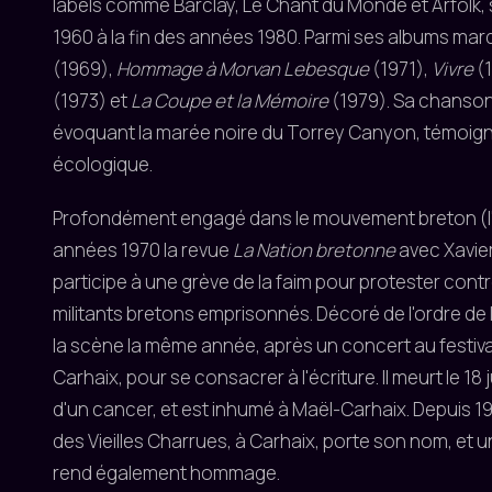
labels comme Barclay, Le Chant du Monde et Arfolk, 
1960 à la fin des années 1980. Parmi ses albums mar
(1969),
Hommage à Morvan Lebesque
(1971),
Vivre
(
(1973) et
La Coupe et la Mémoire
(1979). Sa chanso
évoquant la marée noire du Torrey Canyon, témoig
écologique.
Profondément engagé dans le mouvement breton (l'
années 1970 la revue
La Nation bretonne
avec Xavier 
participe à une grève de la faim pour protester cont
militants bretons emprisonnés. Décoré de l'ordre de l'
la scène la même année, après un concert au festiva
Carhaix, pour se consacrer à l'écriture. Il meurt le 18
d'un cancer, et est inhumé à Maël-Carhaix. Depuis 19
des Vieilles Charrues, à Carhaix, porte son nom, et u
rend également hommage.