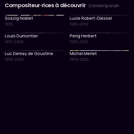
Compositeur·rices à découvrir
· Contemporain
Soazig Noblet
Lucie Robert-Diessel
1936
1936–2019
Louis Dumontier
Perig Herbert
1937–2006
1935–2001
Luc Demay de Goustine
Michel Merlet
1938–2025
1939–2026